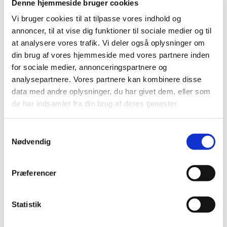
Denne hjemmeside bruger cookies
Noget medicin mod forhøjet blodtryk får
Vi bruger cookies til at tilpasse vores indhold og
generelt tilskud
annoncer, til at vise dig funktioner til sociale medier og til
at analysere vores trafik. Vi deler også oplysninger om
|
2. juli 2018
|
din brug af vores hjemmeside med vores partnere inden
Lægemiddelstyrelsen har besluttet, at medicin, der
for sociale medier, annonceringspartnere og
indeholder telmisartan, telmisartan+hydrochlorthiazid
…
analysepartnere. Vores partnere kan kombinere disse
data med andre oplysninger, du har givet dem, eller som
de har indsamlet fra din brug af deres tjenester.
Alle (2506)
TID
Samtykkevalg
2026 (84)
Nødvendig
2025 (158)
2024 (224)
Præferencer
2023 (195)
2022 (197)
Statistik
2021 (516)
2020 (263)