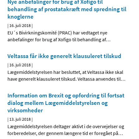
Nye anbefalinger for brug af Xofigo til
behandling af prostatakræft med spredning til
knoglerne
|
16. juli 2018
|
EU´s Bivirkningskomité (PRAC) har vedtaget nye
anbefalinger for brug af Xofigo til behandling af
…
Veltassa får ikke generelt klausuleret tilskud
|
16. juli 2018
|
Lægemiddelstyrelsen har besluttet, at Veltassa ikke skal
have generelt klausuleret tilskud. Veltassa anvendes til
…
Information om Brexit og opfordring til fortsat
dialog mellem Lægemiddelstyrelsen og
virksomheder
|
13. juli 2018
|
Lægemiddelstyrelsen deltager aktivt i de overvejelser og
forberedelser, der gennem længere tid er foregået på
…