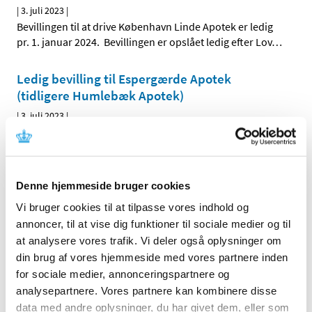
|
3. juli 2023
|
Bevillingen til at drive København Linde Apotek er ledig
pr. 1. januar 2024. Bevillingen er opslået ledig efter Lov
…
Ledig bevilling til Espergærde Apotek
(tidligere Humlebæk Apotek)
|
3. juli 2023
|
Humlebæk Apotek har pr. 1. juni 2023 skiftet navn til
Espergærde Apotek. Bevillingen til at drive Espergærde
…
Denne hjemmeside bruger cookies
Alle (2506)
Vi bruger cookies til at tilpasse vores indhold og
TID
annoncer, til at vise dig funktioner til sociale medier og til
2026 (84)
at analysere vores trafik. Vi deler også oplysninger om
din brug af vores hjemmeside med vores partnere inden
2025 (158)
for sociale medier, annonceringspartnere og
2024 (224)
analysepartnere. Vores partnere kan kombinere disse
2023 (195)
data med andre oplysninger, du har givet dem, eller som