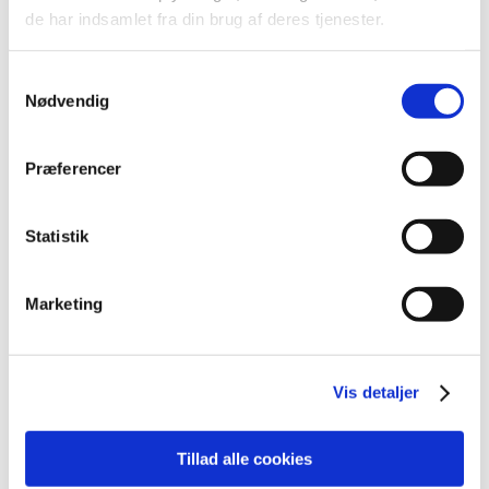
december (19)
de har indsamlet fra din brug af deres tjenester.
november (30)
oktober (16)
Samtykkevalg
september (12)
Nødvendig
august (11)
juli (6)
Præferencer
juni (13)
maj (18)
april (13)
Statistik
marts (21)
februar (17)
Marketing
januar (19)
2022 (197)
2021 (516)
Vis detaljer
2020 (263)
2019 (159)
Tillad alle cookies
2018 (150)