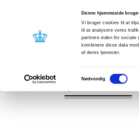
Denne hjemmeside bruger
Vi bruger cookies til at til
til at analysere vores tra
partnere inden for sociale
Godkendelse og
Bivirkninger
kombinere disse data med a
kontrol
produktinfo
af deres tjenester.
/
Nyheder
2016
Samtykkevalg
Nødvendig
Nyheder