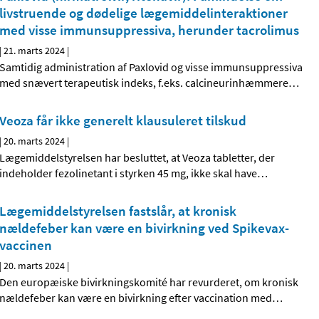
livstruende og dødelige lægemiddelinteraktioner
med visse immunsuppressiva, herunder tacrolimus
|
21. marts 2024
|
Samtidig administration af Paxlovid og visse immunsuppressiva
med snævert terapeutisk indeks, f.eks. calcineurinhæmmere
…
Veoza får ikke generelt klausuleret tilskud
|
20. marts 2024
|
Lægemiddelstyrelsen har besluttet, at Veoza tabletter, der
indeholder fezolinetant i styrken 45 mg, ikke skal have
…
Lægemiddelstyrelsen fastslår, at kronisk
nældefeber kan være en bivirkning ved Spikevax-
vaccinen
|
20. marts 2024
|
Den europæiske bivirkningskomité har revurderet, om kronisk
nældefeber kan være en bivirkning efter vaccination med
…