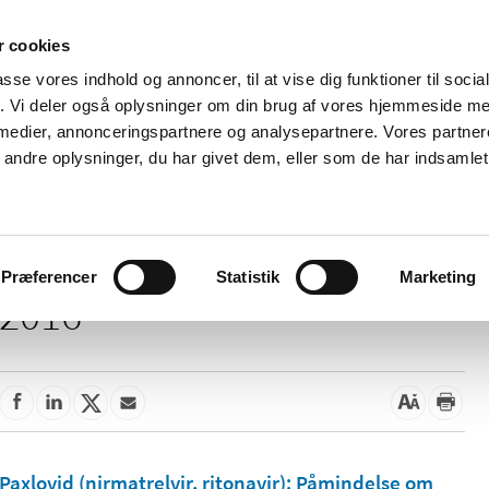
 cookies
passe vores indhold og annoncer, til at vise dig funktioner til soci
Nyheder
Om os
Kontakt
fik. Vi deler også oplysninger om din brug af vores hjemmeside m
 medier, annonceringspartnere og analysepartnere. Vores partne
 og
Tilskud og
Apoteker og salg af
Me
ndre oplysninger, du har givet dem, eller som de har indsamlet 
rmation
priser
medicin
ud
Præferencer
Statistik
Marketing
2016
Paxlovid (nirmatrelvir, ritonavir): Påmindelse om