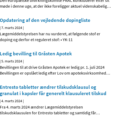
Den europæiske bivirkningskomité PRAC konkluderer efter sit
møde i denne uge, at der ikke foreligger aktuel videnskabelig
…
Opdatering af den vejledende dopingliste
|
7. marts 2024
|
Lægemiddelstyrelsen har nu vurderet, at følgende stof er
doping og derfor et reguleret stof: • YK-11
Ledig bevilling til Gråsten Apotek
|
5. marts 2024
|
Bevillingen til at drive Gråsten Apotek er ledig pr. 1. juli 2024
Bevillingen er opslået ledig efter Lov om apoteksvirksomhed
…
Entresto tabletter ændrer tilskudsklausul og
granulat i kapsler får generelt klausuleret tilskud
|
4. marts 2024
|
Fra 4. marts 2024 ændrer Lægemiddelstyrelsen
tilskudsklausulen for Entresto tabletter og samtidig får
…