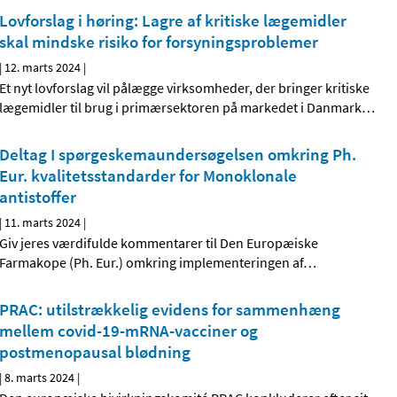
Lovforslag i høring: Lagre af kritiske lægemidler
skal mindske risiko for forsyningsproblemer
|
12. marts 2024
|
Et nyt lovforslag vil pålægge virksomheder, der bringer kritiske
lægemidler til brug i primærsektoren på markedet i Danmark
…
Deltag I spørgeskemaundersøgelsen omkring Ph.
Eur. kvalitetsstandarder for Monoklonale
antistoffer
|
11. marts 2024
|
Giv jeres værdifulde kommentarer til Den Europæiske
Farmakope (Ph. Eur.) omkring implementeringen af
…
PRAC: utilstrækkelig evidens for sammenhæng
mellem covid-19-mRNA-vacciner og
postmenopausal blødning
|
8. marts 2024
|