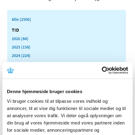
Alle (2506)
TID
2026 (84)
2025 (158)
2024 (224)
2023 (195)
2022 (197)
2021 (516)
2020 (263)
Denne hjemmeside bruger cookies
2019 (159)
Vi bruger cookies til at tilpasse vores indhold og
2018 (150)
annoncer, til at vise dig funktioner til sociale medier og til
2017 (167)
at analysere vores trafik. Vi deler også oplysninger om
din brug af vores hjemmeside med vores partnere inden
2016 (167)
for sociale medier, annonceringspartnere og
2015 (33)