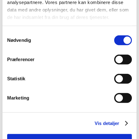
analysepartnere. Vores partnere kan kombinere disse
2014 (44)
data med andre oplysninger, du har givet dem, eller som
2013 (49)
de har indsamlet fra din brug af deres tjenester.
2012 (44)
2011 (13)
Samtykkevalg
2010 (7)
Nødvendig
2009 (14)
2008 (8)
Præferencer
december (1)
november (2)
Statistik
oktober (2)
september (1)
juli (1)
Marketing
januar (1)
2007 (3)
2006 (9)
Vis detaljer
2005 (2)