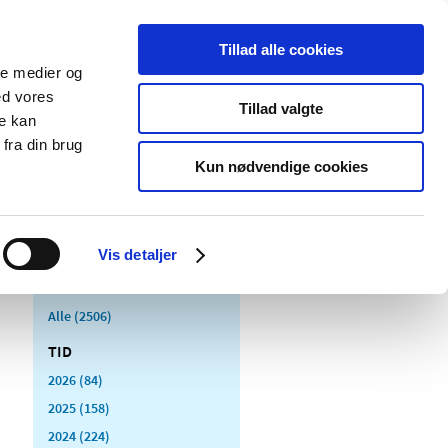
Tillad alle cookies
ale medier og
Udgivelser
Cookies
ed vores
Tillad valgte
re kan
dicinsk
Særlige
fra din brug
styr
produktområder
Kun nødvendige cookies
Vis detaljer
Alle (2506)
TID
2026 (84)
2025 (158)
2024 (224)