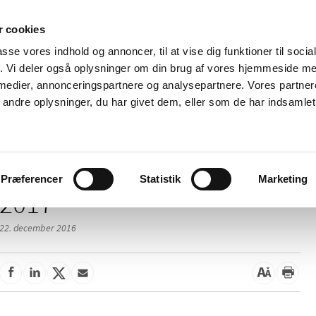
 cookies
passe vores indhold og annoncer, til at vise dig funktioner til soci
Nyheder
Om os
Kontakt
fik. Vi deler også oplysninger om din brug af vores hjemmeside m
 medier, annonceringspartnere og analysepartnere. Vores partne
 og
Tilskud og
Apoteker og salg af
Me
ndre oplysninger, du har givet dem, eller som de har indsamlet 
rmation
priser
medicin
ud
Præferencer
Statistik
Marketing
2017
22. december 2016