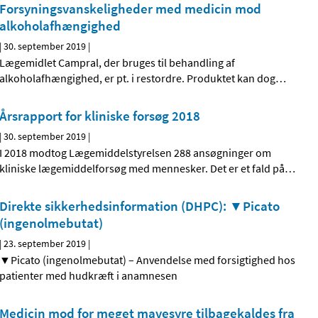
Forsyningsvanskeligheder med medicin mod
alkoholafhængighed
|
30. september 2019
|
Lægemidlet Campral, der bruges til behandling af
alkoholafhængighed, er pt. i restordre. Produktet kan dog
…
Årsrapport for kliniske forsøg 2018
|
30. september 2019
|
I 2018 modtog Lægemiddelstyrelsen 288 ansøgninger om
kliniske lægemiddelforsøg med mennesker. Det er et fald på
…
Direkte sikkerhedsinformation (DHPC): ▼Picato
(ingenolmebutat)
|
23. september 2019
|
▼Picato (ingenolmebutat) – Anvendelse med forsigtighed hos
patienter med hudkræft i anamnesen
Medicin mod for meget mavesyre tilbagekaldes fra