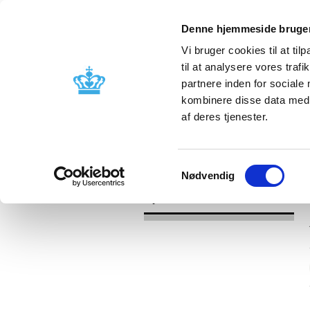
Denne hjemmeside bruger
Vi bruger cookies til at til
til at analysere vores tra
partnere inden for sociale
Godkendelse og
Bivirkninger
kombinere disse data med a
kontrol
produktinfo
af deres tjenester.
/
Nyheder
2017
Samtykkevalg
Nødvendig
Nyheder