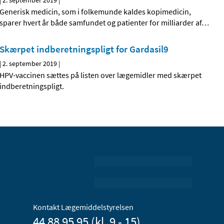
|
2. september 2019
|
Generisk medicin, som i folkemunde kaldes kopimedicin,
sparer hvert år både samfundet og patienter for milliarder af
…
Skærpet indberetningspligt for Gardasil9
|
2. september 2019
|
HPV-vaccinen sættes på listen over lægemidler med skærpet
indberetningspligt.
Kontakt Lægemiddelstyrelsen
44 88 95 95 (kl. 9 - 15)