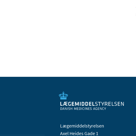
Lægemiddelstyrelsen
Axel Heides Gade 1