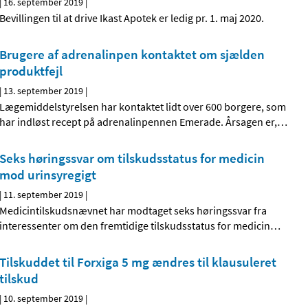
|
16. september 2019
|
Bevillingen til at drive Ikast Apotek er ledig pr. 1. maj 2020.
Brugere af adrenalinpen kontaktet om sjælden
produktfejl
|
13. september 2019
|
Lægemiddelstyrelsen har kontaktet lidt over 600 borgere, som
har indløst recept på adrenalinpennen Emerade. Årsagen er,
…
Seks høringssvar om tilskudsstatus for medicin
mod urinsyregigt
|
11. september 2019
|
Medicintilskudsnævnet har modtaget seks høringssvar fra
interessenter om den fremtidige tilskudsstatus for medicin
…
Tilskuddet til Forxiga 5 mg ændres til klausuleret
tilskud
|
10. september 2019
|