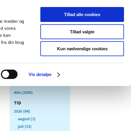
Tillad alle cookies
ale medier og
Udgivelser
Cookies
ed vores
Tillad valgte
re kan
dicinsk
Særlige
fra din brug
styr
produktområder
Kun nødvendige cookies
Vis detaljer
Alle (2506)
TID
2026 (84)
august (1)
juli (13)