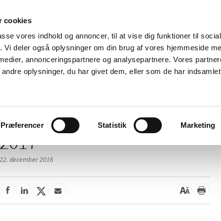
 cookies
passe vores indhold og annoncer, til at vise dig funktioner til soci
Nyheder
Om os
Kontakt
fik. Vi deler også oplysninger om din brug af vores hjemmeside m
 medier, annonceringspartnere og analysepartnere. Vores partne
 og
Tilskud og
Apoteker og salg af
Me
ndre oplysninger, du har givet dem, eller som de har indsamlet 
rmation
priser
medicin
ud
Præferencer
Statistik
Marketing
2017
22. december 2016