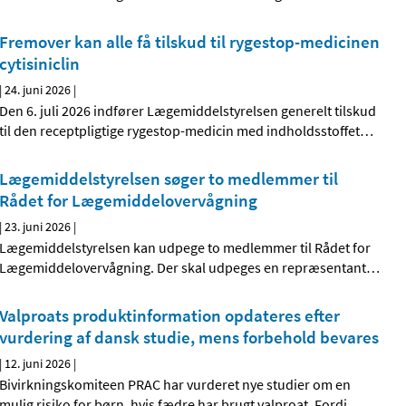
Fremover kan alle få tilskud til rygestop-medicinen
cytisiniclin
|
24. juni 2026
|
Den 6. juli 2026 indfører Lægemiddelstyrelsen generelt tilskud
til den receptpligtige rygestop-medicin med indholdsstoffet
…
Lægemiddelstyrelsen søger to medlemmer til
Rådet for Lægemiddelovervågning
|
23. juni 2026
|
Lægemiddelstyrelsen kan udpege to medlemmer til Rådet for
Lægemiddelovervågning. Der skal udpeges en repræsentant
…
Valproats produktinformation opdateres efter
vurdering af dansk studie, mens forbehold bevares
|
12. juni 2026
|
Bivirkningskomiteen PRAC har vurderet nye studier om en
mulig risiko for børn, hvis fædre har brugt valproat. Fordi
…