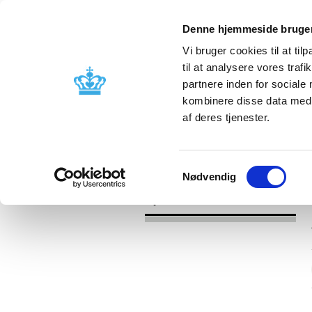
Denne hjemmeside bruger
Vi bruger cookies til at til
til at analysere vores tra
partnere inden for sociale
Godkendelse og
Bivirkninger
kombinere disse data med a
kontrol
produktinfo
af deres tjenester.
/
Nyheder
2017
Samtykkevalg
Nødvendig
Nyheder