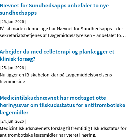
Nævnet for Sundhedsapps anbefaler to nye
sundhedsapps
|
25. juni 2026
|
På sit møde i denne uge har Nævnet for Sundhedsapps – der
sekretariatsbetjenes af Lægemiddelstyrelsen – anbefalet to
…
Arbejder du med celleterapi og planlægger et
klinisk forsøg?
|
25. juni 2026
|
Nu ligger en IB-skabelon klar på Lægemiddelstyrelsens
hjemmeside
Medicintilskudsnævnet har modtaget otte
høringssvar om tilskudsstatus for antitrombotiske
lægemidler
|
24. juni 2026
|
Medicintilskudsnævnets forslag til fremtidig tilskudsstatus for
antitrombotiske lægemidler har været i høring.