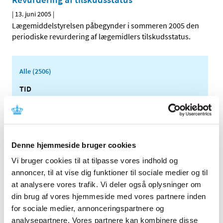
|
13. juni 2005
|
Lægemiddelstyrelsen påbegynder i sommeren 2005 den
periodiske revurdering af lægemidlers tilskudsstatus.
Alle (2506)
TID
2026 (84)
2025 (158)
2024 (224)
2023 (195)
Denne hjemmeside bruger cookies
2022 (197)
Vi bruger cookies til at tilpasse vores indhold og
annoncer, til at vise dig funktioner til sociale medier og til
2021 (516)
at analysere vores trafik. Vi deler også oplysninger om
2020 (263)
din brug af vores hjemmeside med vores partnere inden
2019 (159)
for sociale medier, annonceringspartnere og
2018 (150)
analysepartnere. Vores partnere kan kombinere disse