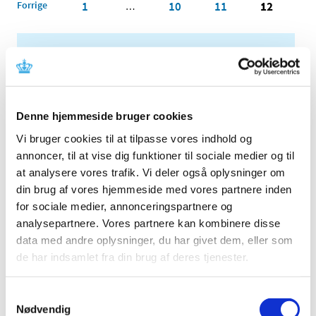
Forrige
1
10
11
12
…
Alle (2506)
TID
2026 (84)
Denne hjemmeside bruger cookies
2025 (158)
Vi bruger cookies til at tilpasse vores indhold og
2024 (224)
annoncer, til at vise dig funktioner til sociale medier og til
december (28)
at analysere vores trafik. Vi deler også oplysninger om
november (28)
din brug af vores hjemmeside med vores partnere inden
oktober (28)
for sociale medier, annonceringspartnere og
september (15)
analysepartnere. Vores partnere kan kombinere disse
august (10)
data med andre oplysninger, du har givet dem, eller som
juli (20)
de har indsamlet fra din brug af deres tjenester.
juni (15)
maj (25)
Samtykkevalg
april (12)
Nødvendig