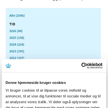
Alle (2506)
TID
2026 (84)
2025 (158)
2024 (224)
2023 (195)
2022 (197)
2021 (516)
2020 (263)
2019 (159)
Denne hjemmeside bruger cookies
2018 (150)
Vi bruger cookies til at tilpasse vores indhold og
2017 (167)
annoncer, til at vise dig funktioner til sociale medier og til
2016 (167)
at analysere vores trafik. Vi deler også oplysninger om
2015 (33)
din brug af vores hjemmeside med vores partnere inden