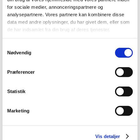
2014 (44)
for sociale medier, annonceringspartnere og
2013 (49)
analysepartnere. Vores partnere kan kombinere disse
data med andre oplysninger, du har givet dem, eller som
2012 (44)
de har indsamlet fra din brug af deres tjenester.
2011 (13)
november (1)
Samtykkevalg
oktober (2)
Nødvendig
september (2)
august (2)
juli (1)
Præferencer
juni (1)
maj (2)
Statistik
marts (1)
januar (1)
Marketing
2010 (7)
2009 (14)
2008 (8)
Vis detaljer
2007 (3)