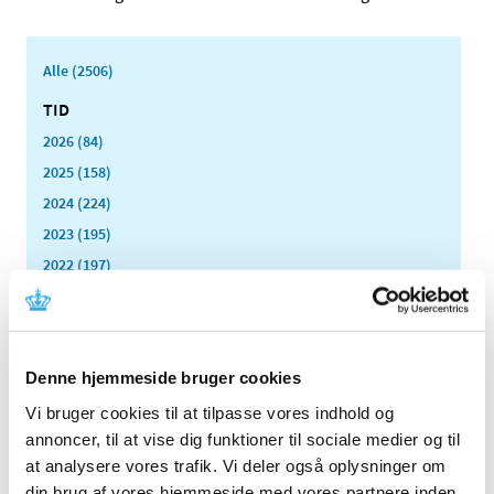
Alle (2506)
TID
2026 (84)
2025 (158)
2024 (224)
2023 (195)
2022 (197)
2021 (516)
2020 (263)
2019 (159)
Denne hjemmeside bruger cookies
2018 (150)
Vi bruger cookies til at tilpasse vores indhold og
2017 (167)
annoncer, til at vise dig funktioner til sociale medier og til
2016 (167)
at analysere vores trafik. Vi deler også oplysninger om
2015 (33)
din brug af vores hjemmeside med vores partnere inden