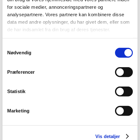
2014 (44)
for sociale medier, annonceringspartnere og
2013 (49)
analysepartnere. Vores partnere kan kombinere disse
data med andre oplysninger, du har givet dem, eller som
2012 (44)
de har indsamlet fra din brug af deres tjenester.
2011 (13)
november (1)
Samtykkevalg
oktober (2)
Nødvendig
september (2)
august (2)
juli (1)
Præferencer
juni (1)
maj (2)
Statistik
marts (1)
januar (1)
Marketing
2010 (7)
2009 (14)
2008 (8)
Vis detaljer
2007 (3)