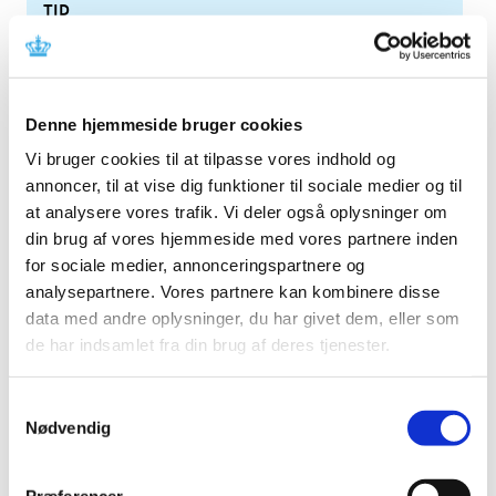
TID
2026 (84)
2025 (158)
2024 (224)
Denne hjemmeside bruger cookies
2023 (195)
Vi bruger cookies til at tilpasse vores indhold og
2022 (197)
annoncer, til at vise dig funktioner til sociale medier og til
2021 (516)
at analysere vores trafik. Vi deler også oplysninger om
2020 (263)
din brug af vores hjemmeside med vores partnere inden
2019 (159)
for sociale medier, annonceringspartnere og
2018 (150)
analysepartnere. Vores partnere kan kombinere disse
data med andre oplysninger, du har givet dem, eller som
2017 (167)
de har indsamlet fra din brug af deres tjenester.
2016 (167)
2015 (33)
Samtykkevalg
2014 (44)
Nødvendig
december (3)
november (3)
Præferencer