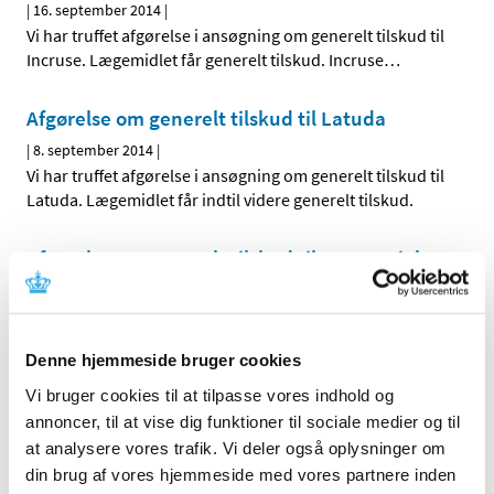
|
16. september 2014
|
Vi har truffet afgørelse i ansøgning om generelt tilskud til
Incruse. Lægemidlet får generelt tilskud. Incruse
…
Afgørelse om generelt tilskud til Latuda
|
8. september 2014
|
Vi har truffet afgørelse i ansøgning om generelt tilskud til
Latuda. Lægemidlet får indtil videre generelt tilskud.
Afgørelse om generelt tilskud til Hemangiol
(opdateret)
|
5. september 2014
|
Vi har truffet afgørelse i ansøgning om generelt tilskud til
Denne hjemmeside bruger cookies
Hemangiol. Lægemidlet får ikke generelt tilskud
…
Vi bruger cookies til at tilpasse vores indhold og
annoncer, til at vise dig funktioner til sociale medier og til
Alle (2506)
at analysere vores trafik. Vi deler også oplysninger om
din brug af vores hjemmeside med vores partnere inden
TID