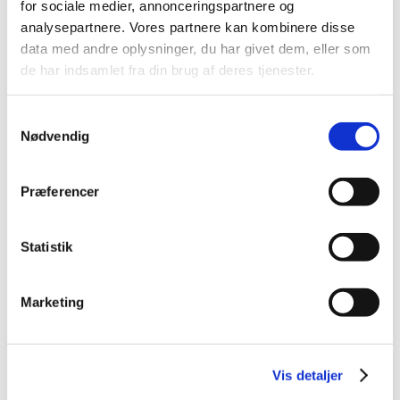
for sociale medier, annonceringspartnere og
2026 (84)
analysepartnere. Vores partnere kan kombinere disse
2025 (158)
data med andre oplysninger, du har givet dem, eller som
2024 (224)
de har indsamlet fra din brug af deres tjenester.
2023 (195)
2022 (197)
Samtykkevalg
Nødvendig
2021 (516)
2020 (263)
2019 (159)
Præferencer
2018 (150)
2017 (167)
Statistik
2016 (167)
2015 (33)
Marketing
2014 (44)
december (3)
november (3)
Vis detaljer
oktober (1)