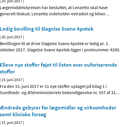
|
20. juni 2017
|
Lægemiddelstyrelsen har besluttet, at Lenzetto skal have
generelt tilskud. Lenzetto indeholder estradiol og bliver
…
Ledig bevilling til Slagelse Svane Apotek
|
20. juni 2017
|
Bevillingen til at drive Slagelse Svane Apotek er ledig pr. 1.
oktober 2017. Slagelse Svane Apotek ligger i postnummer 4200.
Elleve nye stoffer føjet til listen over euforiserende
stoffer
|
15. juni 2017
|
Fra den 15. juni 2017 er 11 nye stoffer optaget på bilag 1 i
Sundheds- og Ældreministeriets bekendtgørelse nr. 557 af 31
…
Ændrede gebyrer for lægemidler og virksomheder
samt kliniske forsøg
|
15. juni 2017
|