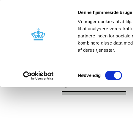
Denne hjemmeside bruger
Vi bruger cookies til at til
til at analysere vores tra
partnere inden for sociale
Godkendelse og
Bivirkninger
kombinere disse data med a
kontrol
produktinfo
af deres tjenester.
/
Nyheder
2017
Samtykkevalg
Nødvendig
Nyheder