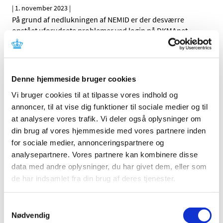
|
1. november 2023
|
På grund af nedlukningen af NEMID er der desværre
opstået uforudsete problemer ved login på DKMAnet.
Topiramat og topiramat/phentermin
kombinationsprodukt: Nye restriktioner for at
Denne hjemmeside bruger cookies
forebygge eksponering under graviditet
Vi bruger cookies til at tilpasse vores indhold og
|
1. november 2023
|
Topiramat kan forårsage alvorlige medfødte
annoncer, til at vise dig funktioner til sociale medier og til
misdannelser og væksthæmning hos fosteret, hvis det
…
at analysere vores trafik. Vi deler også oplysninger om
din brug af vores hjemmeside med vores partnere inden
for sociale medier, annonceringspartnere og
Nye medlemmer i Nationalt råd for
analysepartnere. Vores partnere kan kombinere disse
forsyningssikkerhed af lægemidler
data med andre oplysninger, du har givet dem, eller som
|
1. november 2023
|
de har indsamlet fra din brug af deres tjenester.
Efter udløbet af den første toårige periode er der nu
udpeget nye medlemmer til Nationalt råd for
…
Samtykkevalg
Nødvendig
Forrige
1
2