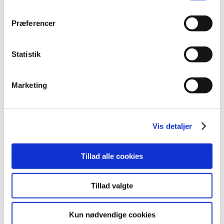
Præferencer
Alle (2506)
TID
Statistik
2026 (84)
2025 (158)
Marketing
2024 (224)
2023 (195)
december (19)
Vis detaljer
november (30)
oktober (16)
Tillad alle cookies
september (12)
august (11)
juli (6)
Tillad valgte
juni (13)
maj (18)
Kun nødvendige cookies
april (13)