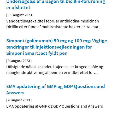
Undersøgelse af årsagen til Dicillin-forurening
er afsluttet
|
15. august 2023
|
Sandoz tilbagekaldte i februar antibiotika-medicinen
Dicillin efter fund af multiresistente bakterier. Nu har
…
Simponi (golimumab) 50 mg og 100 mg: Vigtige
ændringer til injektionsvejledningen for
Simponi SmartJect fyldt pen
|
9. august 2023
|
Utilsigtede nålestikskader, bøjede eller krogede nåle og
manglende aktivering af pennen er indberettet for
…
EMA opdatering af GMP og GDP Questions and
Answers
|
9. august 2023
|
EMA opdatering af GMP og GDP Questions and Answers