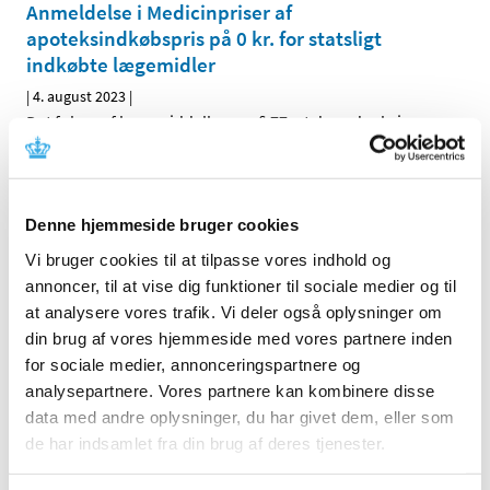
Anmeldelse i Medicinpriser af
apoteksindkøbspris på 0 kr. for statsligt
indkøbte lægemidler
|
4. august 2023
|
Det følger af lægemiddellovens § 77, at d en, der bringer
et apoteksforbeholdt lægemiddel til mennesker og dyr
…
Bevilling til at drive Uldum Apotek
Denne hjemmeside bruger cookies
|
3. august 2023
|
Vi bruger cookies til at tilpasse vores indhold og
Lægemiddelstyrelsen har den 8. juni 2023 meddelt, at
Jeppe Madsen får bevilling til at drive Uldum Apotek.
…
annoncer, til at vise dig funktioner til sociale medier og til
at analysere vores trafik. Vi deler også oplysninger om
din brug af vores hjemmeside med vores partnere inden
Ledig bevilling til Svendborg Sct. Nicolai
for sociale medier, annonceringspartnere og
Apotek
analysepartnere. Vores partnere kan kombinere disse
|
1. august 2023
|
data med andre oplysninger, du har givet dem, eller som
Bevillingen til at drive Svendborg Sct. Nicolai Apotek er
de har indsamlet fra din brug af deres tjenester.
ledig pr. 1. februar 2024. Bevillingen er opslået ledig
…