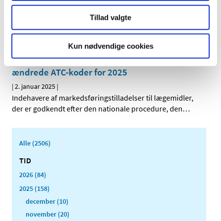
|
6. januar 2025
|
Tillad valgte
Den Europæiske Farmakopékommission har godkendt at
fjerne testen for såkaldte pyrogener (giftstoffer fra
…
Kun nødvendige cookies
Opdatering af produktresumeer på grund af
ændrede ATC-koder for 2025
|
2. januar 2025
|
Indehavere af markedsføringstilladelser til lægemidler,
der er godkendt efter den nationale procedure, den
…
Alle (2506)
TID
2026 (84)
2025 (158)
december (10)
november (20)