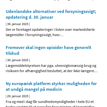
Udenlandske alternativer ved forsyningssvigt;
opdatering d. 30. januar
|
30. januar 2025
|
Der er foretaget opdateringer i listen over markedsførte
lægemidler i forsyningssvigt, hvor
…
Fremover skal ingen opioider have generelt
tilskud
|
30. januar 2025
|
Lægemiddelstyrelsen har pga. uhensigtsmæssig brug og
risikoen for afhængighed besluttet, at der ikke længere
…
Ny europæisk platform styrker muligheden for
at undgå mangel på medicin
|
29. januar 2025
|
Fra og med i dag får sundhedsmyndigheder i hele EU et
bedre værktøj til at overvåge forsyningen af lægemidler
…