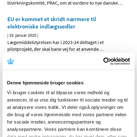
bivirkningskomité, PRAC, om at vurdere to nye danske
…
EU er kommet et skridt nærmere til
elektroniske indlægssedler
|
16. januar 2025
|
Lægemiddelstyrelsen har i 2023-24 deltaget i et
pilotprojekt, der skal bane vej for at anvende
…
Veoza (fezolinetant): risiko for
lægemiddelinduceret leverskade og nye
anbefalinger om monitorering af
Denne hjemmeside bruger cookies
leverfunktionen før og under behandling
Vi bruger cookies til at tilpasse vores indhold og
|
15. januar 2025
|
annoncer, til at vise dig funktioner til sociale medier og til
Der er observeret alvorlig leverskade med fezolinetant.
at analysere vores trafik. Vi deler også oplysninger om
din brug af vores hjemmeside med vores partnere inden
Opfordring til ansøgninger om
for sociale medier, annonceringspartnere og
markedsføringstilladelse for kritiske
analysepartnere. Vores partnere kan kombinere disse
lægemidler
data med andre oplysninger, du har givet dem, eller som