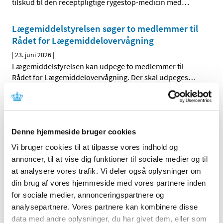
tilskud til den receptpligtige rygestop-medicin med
…
Lægemiddelstyrelsen søger to medlemmer til
Rådet for Lægemiddelovervågning
|
23. juni 2026
|
Lægemiddelstyrelsen kan udpege to medlemmer til
Rådet for Lægemiddelovervågning. Der skal udpeges
…
Valproats produktinformation opdateres efter
vurdering af dansk studie, mens forbehold
bevares
Denne hjemmeside bruger cookies
|
12. juni 2026
|
Vi bruger cookies til at tilpasse vores indhold og
Bivirkningskomiteen PRAC har vurderet nye studier om
annoncer, til at vise dig funktioner til sociale medier og til
en mulig risiko for børn, hvis fædre har brugt valproat.
…
at analysere vores trafik. Vi deler også oplysninger om
din brug af vores hjemmeside med vores partnere inden
Vejledningen for digitale og decentrale
for sociale medier, annonceringspartnere og
kliniske forsøg (DCT) er opdateret
analysepartnere. Vores partnere kan kombinere disse
|
9. juni 2026
|
data med andre oplysninger, du har givet dem, eller som