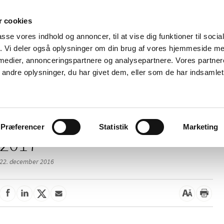
 cookies
passe vores indhold og annoncer, til at vise dig funktioner til soci
Nyheder
Om os
Kontakt
fik. Vi deler også oplysninger om din brug af vores hjemmeside m
 medier, annonceringspartnere og analysepartnere. Vores partne
 og
Tilskud og
Apoteker og salg af
Me
ndre oplysninger, du har givet dem, eller som de har indsamlet 
rmation
priser
medicin
ud
Præferencer
Statistik
Marketing
2017
22. december 2016