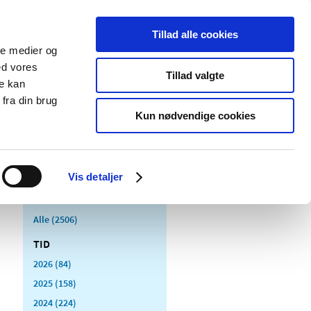
Tillad alle cookies
ale medier og
Udgivelser
Cookies
ed vores
Tillad valgte
re kan
dicinsk
Særlige
fra din brug
styr
produktområder
Kun nødvendige cookies
Vis detaljer
Alle (2506)
TID
2026 (84)
2025 (158)
2024 (224)