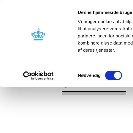
Denne hjemmeside bruger
Vi bruger cookies til at til
til at analysere vores tra
partnere inden for sociale
Godkendelse og
Bivirkninger
kombinere disse data med a
kontrol
produktinfo
af deres tjenester.
/
Nyheder
2017
Samtykkevalg
Nødvendig
Nyheder