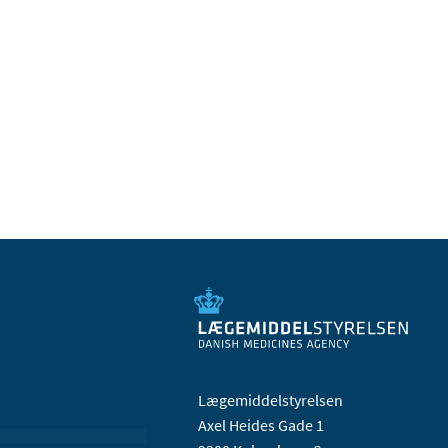
Lægemiddelstyrelsen
Axel Heides Gade 1