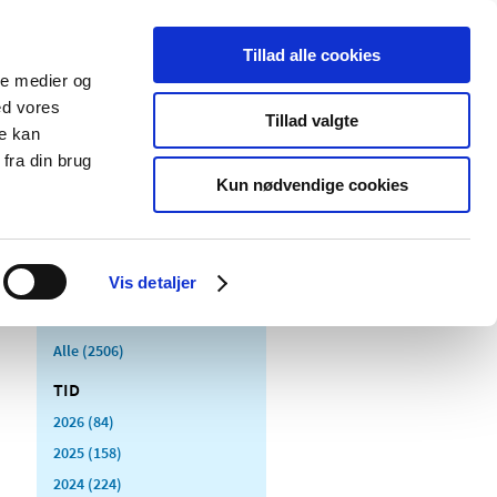
Tillad alle cookies
ale medier og
Udgivelser
Cookies
ed vores
Tillad valgte
re kan
dicinsk
Særlige
fra din brug
styr
produktområder
Kun nødvendige cookies
Vis detaljer
Alle (2506)
TID
2026 (84)
2025 (158)
2024 (224)