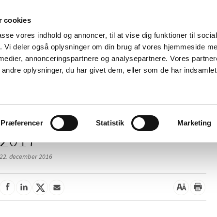
 cookies
passe vores indhold og annoncer, til at vise dig funktioner til soci
Nyheder
Om os
Kontakt
fik. Vi deler også oplysninger om din brug af vores hjemmeside m
 medier, annonceringspartnere og analysepartnere. Vores partne
 og
Tilskud og
Apoteker og salg af
Me
ndre oplysninger, du har givet dem, eller som de har indsamlet 
rmation
priser
medicin
ud
Præferencer
Statistik
Marketing
2017
22. december 2016