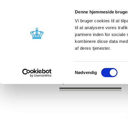
Denne hjemmeside bruger
Vi bruger cookies til at til
til at analysere vores tra
partnere inden for sociale
Godkendelse og
Bivirkninger
kombinere disse data med a
kontrol
produktinfo
af deres tjenester.
/
Nyheder
2017
Samtykkevalg
Nødvendig
Nyheder