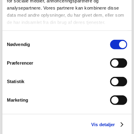
for sociale medier, annonceringspartnere og
2013 (49)
analysepartnere. Vores partnere kan kombinere disse
2012 (44)
data med andre oplysninger, du har givet dem, eller som
de har indsamlet fra din brug af deres tjenester.
2011 (13)
2010 (7)
Samtykkevalg
november (1)
Nødvendig
juni (1)
maj (1)
april (2)
Præferencer
marts (2)
2009 (14)
Statistik
2008 (8)
2007 (3)
Marketing
2006 (9)
2005 (2)
Vis detaljer