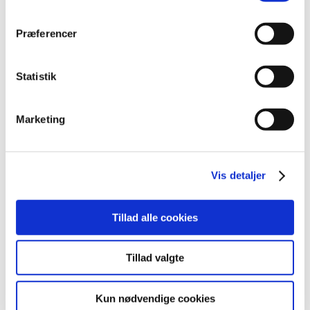
2014 (44)
Præferencer
2013 (49)
2012 (44)
december (2)
Statistik
november (6)
oktober (4)
Marketing
september (7)
august (1)
juli (5)
Vis detaljer
juni (3)
maj (1)
april (3)
Tillad alle cookies
marts (3)
februar (3)
Tillad valgte
januar (6)
2011 (13)
Kun nødvendige cookies
2010 (7)