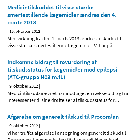
Medicintilskuddet til visse stærke
smertestillende lægemidler ændres den 4.
marts 2013
|
19. oktober 2012
|
Med virkning fra den 4. marts 2013 ændres tilskuddet til
visse stærke smertestillende lægemidler. Vi har på
…
Indkomne bidrag til revurdering af
tilskudsstatus for lægemidler mod epilepsi
(ATC-gruppe N03 m.fl.)
|
9. oktober 2012
|
Medicintilskudsnævnet har modtaget en række bidrag fra
interessenter til sine drøftelser af tilskudsstatus for
…
Afgørelse om generelt tilskud til Procoralan
|
9. oktober 2012
|
Vi har truffet afgørelse i ansøgning om generelt tilskud til
Procoralan. Lægemidlet har fået generelt klausuleret
…