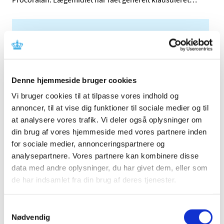
Alle (2506)
TID
2026 (84)
Denne hjemmeside bruger cookies
2025 (158)
2024 (224)
Vi bruger cookies til at tilpasse vores indhold og
annoncer, til at vise dig funktioner til sociale medier og til
2023 (195)
at analysere vores trafik. Vi deler også oplysninger om
2022 (197)
din brug af vores hjemmeside med vores partnere inden
2021 (516)
for sociale medier, annonceringspartnere og
2020 (263)
analysepartnere. Vores partnere kan kombinere disse
2019 (159)
data med andre oplysninger, du har givet dem, eller som
2018 (150)
de har indsamlet fra din brug af deres tjenester.
2017 (167)
2016 (167)
Samtykkevalg
Nødvendig
2015 (33)