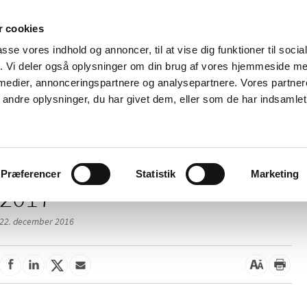
 cookies
passe vores indhold og annoncer, til at vise dig funktioner til soci
Nyheder
Om os
Kontakt
fik. Vi deler også oplysninger om din brug af vores hjemmeside m
 medier, annonceringspartnere og analysepartnere. Vores partne
 og
Tilskud og
Apoteker og salg af
Me
ndre oplysninger, du har givet dem, eller som de har indsamlet 
rmation
priser
medicin
ud
Præferencer
Statistik
Marketing
2017
22. december 2016