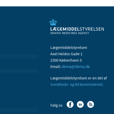
Lægemiddelstyrelsen
Axel Heides Gade 1
2300 København S
Email:
dkma@dkma.dk
Lægemiddelstyrelsen er en del af
Sundheds- og Kirkeministeriet.
Følg os