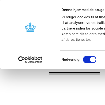
Denne hjemmeside bruger
Vi bruger cookies til at til
til at analysere vores tra
partnere inden for sociale
Godkendelse og
Bivirkninger
kombinere disse data med a
kontrol
produktinfo
af deres tjenester.
/
Nyheder
2017
Samtykkevalg
Nødvendig
Nyheder