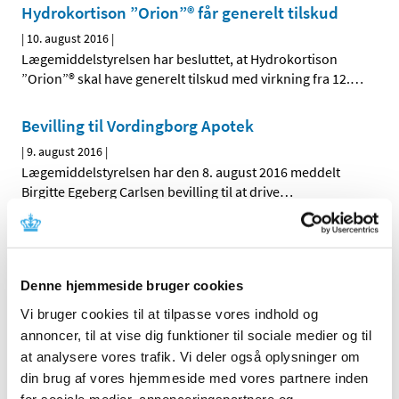
Hydrokortison ”Orion”® får generelt tilskud
|
10. august 2016
|
Lægemiddelstyrelsen har besluttet, at Hydrokortison
”Orion”® skal have generelt tilskud med virkning fra 12.
…
Bevilling til Vordingborg Apotek
|
9. august 2016
|
Lægemiddelstyrelsen har den 8. august 2016 meddelt
Birgitte Egeberg Carlsen bevilling til at drive
…
Fortrydelsespiller kan svigte, hvis man bruger
anden medicin
Denne hjemmeside bruger cookies
|
5. august 2016
|
Kvinder, der ønsker at bruge fortrydelsespiller af mærket
Vi bruger cookies til at tilpasse vores indhold og
Norlevo eller Levodonna, skal være opmærksomme på,
…
annoncer, til at vise dig funktioner til sociale medier og til
at analysere vores trafik. Vi deler også oplysninger om
Et aftryk på den europæiske dagsorden
din brug af vores hjemmeside med vores partnere inden
for sociale medier, annonceringspartnere og