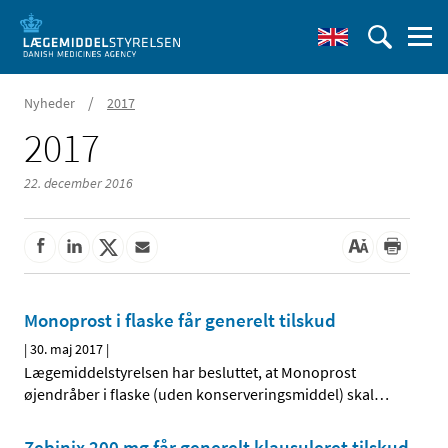
/
Nyheder
2017
2017
22. december 2016
Monoprost i flaske får generelt tilskud
|
30. maj 2017
|
Lægemiddelstyrelsen har besluttet, at Monoprost
øjendråber i flaske (uden konserveringsmiddel) skal
…
Zebinix 200 mg får generelt klausuleret tilskud