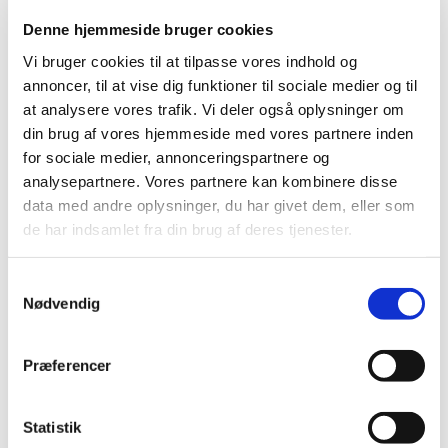
Medicintilskudsnævnet er fortsat i gang med at revurdere
Denne hjemmeside bruger cookies
tilskudsstatus for medicin mod astma og KOL
…
Vi bruger cookies til at tilpasse vores indhold og
annoncer, til at vise dig funktioner til sociale medier og til
Forsyningsvanskeligheder på Antabus 400 mg
at analysere vores trafik. Vi deler også oplysninger om
brusetabletter
din brug af vores hjemmeside med vores partnere inden
|
2. maj 2017
|
for sociale medier, annonceringspartnere og
Virksomheden Actavis A/S har meddelt
analysepartnere. Vores partnere kan kombinere disse
Lægemiddelstyrelsen, at der er problemer med at
…
data med andre oplysninger, du har givet dem, eller som
de har indsamlet fra din brug af deres tjenester.
Alle (2506)
Samtykkevalg
TID
Nødvendig
2026 (84)
2025 (158)
Præferencer
2024 (224)
2023 (195)
Statistik
2022 (197)