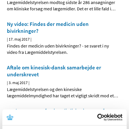
Lægemiddelstyrelsen modtog sidste år 286 ansøgninger
om kliniske forsøg med lægemidler. Det er et lille fald i
…
Ny video: Findes der medicin uden
bivirkninger?
|
17. maj 2017
|
Findes der medicin uden bivirkninger? - se svaret i ny
video fra Lægemiddelstyrelsen.
Aftale om kinesisk-dansk samarbejde er
underskrevet
|
3. maj 2017
|
Lægemiddelstyrelsen og den kinesiske
lægemiddelmyndighed har taget et vigtigt skridt mod et
…
Høring over nyt forslag til tilskudsstatus for
medicin mod astma og KOL
|
2. maj 2017
|