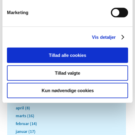
2021 (516)
2020 (263)
Marketing
2019 (159)
2018 (150)
Vis detaljer
2017 (167)
december (19)
november (19)
Tillad alle cookies
oktober (13)
september (16)
Tillad valgte
august (12)
juli (9)
Kun nødvendige cookies
juni (15)
maj (9)
april (8)
marts (16)
februar (14)
januar (17)