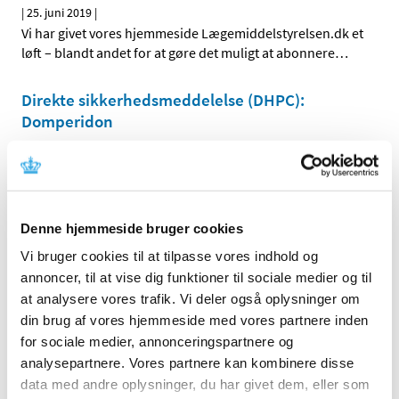
|
25. juni 2019
|
Vi har givet vores hjemmeside Lægemiddelstyrelsen.dk et
løft – blandt andet for at gøre det muligt at abonnere
…
Direkte sikkerhedsmeddelelse (DHPC):
Domperidon
|
21. juni 2019
|
Domperidon (Motilium® og Domperidon “Alternova”):
Fjernelse af doseringsoplysninger for pædiatriske
…
Denne hjemmeside bruger cookies
Flutiform K-haler får generelt klausuleret
tilskud
Vi bruger cookies til at tilpasse vores indhold og
annoncer, til at vise dig funktioner til sociale medier og til
|
7. juni 2019
|
at analysere vores trafik. Vi deler også oplysninger om
Flutiform K-haler, inhalationsspray (suspension med
din brug af vores hjemmeside med vores partnere inden
indhold af fluticason og formoterol i styrkerne 50+5
…
for sociale medier, annonceringspartnere og
analysepartnere. Vores partnere kan kombinere disse
To bidrag til revurdering af tilskudsstatus for
data med andre oplysninger, du har givet dem, eller som
medicin mod knogleskørhed