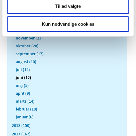
2021 (516)
Tillad valgte
2020 (263)
2019 (159)
Kun nødvendige cookies
december (11)
november (23)
oktober (20)
september (17)
august (10)
juli (14)
juni (12)
maj (5)
april (9)
marts (14)
februar (18)
januar (6)
2018 (150)
2017 (167)