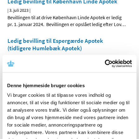
Ledig bevilling til København Linde Apotek
|
3. juli 2023
|
Bevillingen til at drive København Linde Apotek er ledig
pr. 1. januar 2024. Bevillingen er opslået ledig efter Lov
…
Ledig bevilling til Espergærde Apotek
(tidligere Humlebæk Apotek)
|
3. juli 2023
|
Humlebæk Apotek har pr. 1. juni 2023 skiftet navn til
Espergærde Apotek. Bevillingen til at drive Espergærde
…
Denne hjemmeside bruger cookies
Alle (2506)
Vi bruger cookies til at tilpasse vores indhold og
annoncer, til at vise dig funktioner til sociale medier og til
TID
at analysere vores trafik. Vi deler også oplysninger om
2026 (84)
din brug af vores hjemmeside med vores partnere inden
2025 (158)
for sociale medier, annonceringspartnere og
2024 (224)
analysepartnere. Vores partnere kan kombinere disse
2023 (195)