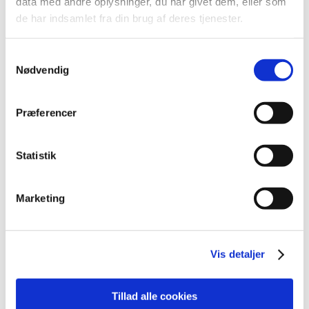
data med andre oplysninger, du har givet dem, eller som
december (19)
de har indsamlet fra din brug af deres tjenester.
november (30)
oktober (16)
Samtykkevalg
Nødvendig
september (12)
august (11)
juli (6)
Præferencer
juni (13)
maj (18)
Statistik
april (13)
marts (21)
februar (17)
Marketing
januar (19)
2022 (197)
2021 (516)
Vis detaljer
2020 (263)
2019 (159)
Tillad alle cookies