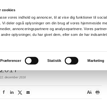
 cookies
passe vores indhold og annoncer, til at vise dig funktioner til soci
Nyheder
Om os
Kontakt
fik. Vi deler også oplysninger om din brug af vores hjemmeside m
 medier, annonceringspartnere og analysepartnere. Vores partne
 og
Tilskud og
Apoteker og salg af
Me
ndre oplysninger, du har givet dem, eller som de har indsamlet 
rmation
priser
medicin
ud
Præferencer
Statistik
Marketing
2017
22. december 2016