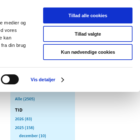
Tillad alle cookies
ale medier og
Udgivelser
Cookies
ed vores
Tillad valgte
re kan
dicinsk
Særlige
fra din brug
styr
produktområder
Kun nødvendige cookies
Vis detaljer
Alle (2505)
TID
2026 (83)
2025 (158)
december (10)