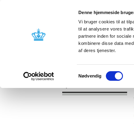
Denne hjemmeside bruger
Vi bruger cookies til at til
til at analysere vores tra
partnere inden for sociale
Godkendelse og
Bivirkninger
kombinere disse data med a
kontrol
produktinfo
af deres tjenester.
/
Nyheder
2017
Samtykkevalg
Nødvendig
Nyheder