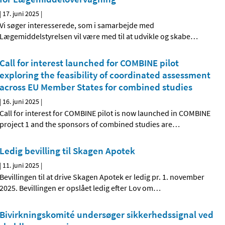
|
17. juni 2025
|
Vi søger interesserede, som i samarbejde med
Lægemiddelstyrelsen vil være med til at udvikle og skabe
…
Call for interest launched for COMBINE pilot
exploring the feasibility of coordinated assessment
across EU Member States for combined studies
|
16. juni 2025
|
Call for interest for COMBINE pilot is now launched in COMBINE
project 1 and the sponsors of combined studies are
…
Ledig bevilling til Skagen Apotek
|
11. juni 2025
|
Bevillingen til at drive Skagen Apotek er ledig pr. 1. november
2025. Bevillingen er opslået ledig efter Lov om
…
Bivirkningskomité undersøger sikkerhedssignal ved