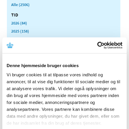
Alle (2506)
TID
2026 (84)
2025 (158)
2024 (224)
2023 (195)
2022 (197)
2021 (516)
Denne hjemmeside bruger cookies
2020 (263)
Vi bruger cookies til at tilpasse vores indhold og
2019 (159)
annoncer, til at vise dig funktioner til sociale medier og til
2018 (150)
at analysere vores trafik. Vi deler også oplysninger om
din brug af vores hjemmeside med vores partnere inden
2017 (167)
for sociale medier, annonceringspartnere og
2016 (167)
analysepartnere. Vores partnere kan kombinere disse
2015 (33)
data med andre oplysninger, du har givet dem, eller som
2014 (44)
de har indsamlet fra din brug af deres tjenester.
2013 (49)