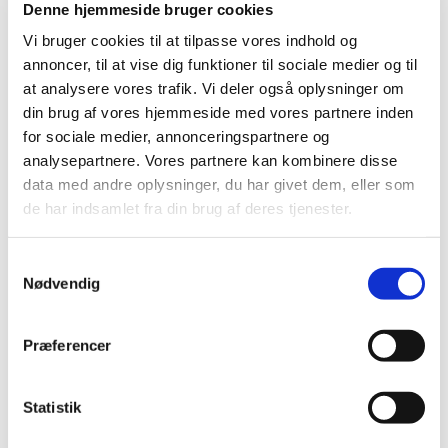
Denne hjemmeside bruger cookies
2019 (159)
Vi bruger cookies til at tilpasse vores indhold og
2018 (150)
annoncer, til at vise dig funktioner til sociale medier og til
2017 (167)
at analysere vores trafik. Vi deler også oplysninger om
2016 (167)
din brug af vores hjemmeside med vores partnere inden
for sociale medier, annonceringspartnere og
2015 (33)
analysepartnere. Vores partnere kan kombinere disse
2014 (44)
data med andre oplysninger, du har givet dem, eller som
2013 (49)
de har indsamlet fra din brug af deres tjenester.
2012 (44)
december (2)
Samtykkevalg
november (6)
Nødvendig
oktober (4)
september (7)
Præferencer
august (1)
juli (5)
juni (3)
Statistik
maj (1)