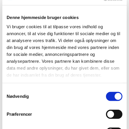
2023 (195)
2022 (197)
Denne hjemmeside bruger cookies
2021 (516)
Vi bruger cookies til at tilpasse vores indhold og
2020 (263)
annoncer, til at vise dig funktioner til sociale medier og til
2019 (159)
at analysere vores trafik. Vi deler også oplysninger om
2018 (150)
din brug af vores hjemmeside med vores partnere inden
2017 (167)
for sociale medier, annonceringspartnere og
analysepartnere. Vores partnere kan kombinere disse
2016 (167)
data med andre oplysninger, du har givet dem, eller som
2015 (33)
de har indsamlet fra din brug af deres tjenester.
2014 (44)
december (3)
Samtykkevalg
november (3)
Nødvendig
oktober (1)
september (7)
Præferencer
august (4)
juli (2)