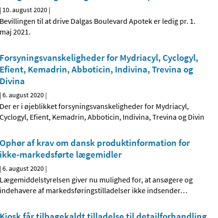
|
10. august 2020
|
Bevillingen til at drive Dalgas Boulevard Apotek er ledig pr. 1.
maj 2021.
Forsyningsvanskeligheder for Mydriacyl, Cyclogyl,
Efient, Kemadrin, Abboticin, Indivina, Trevina og
Divina
|
6. august 2020
|
Der er i øjeblikket forsyningsvanskeligheder for Mydriacyl,
Cyclogyl, Efient, Kemadrin, Abboticin, Indivina, Trevina og Divin
Ophør af krav om dansk produktinformation for
ikke-markedsførte lægemidler
|
6. august 2020
|
Lægemiddelstyrelsen giver nu mulighed for, at ansøgere og
indehavere af markedsføringstilladelser ikke indsender
…
Kiosk får tilbagekaldt tilladelse til detailforhandling