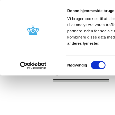
Denne hjemmeside bruger
Vi bruger cookies til at til
til at analysere vores tra
partnere inden for sociale
Godkendelse og
Bivirkninger
kombinere disse data med a
kontrol
produktinfo
af deres tjenester.
/
Nyheder
2017
Samtykkevalg
Nødvendig
Nyheder