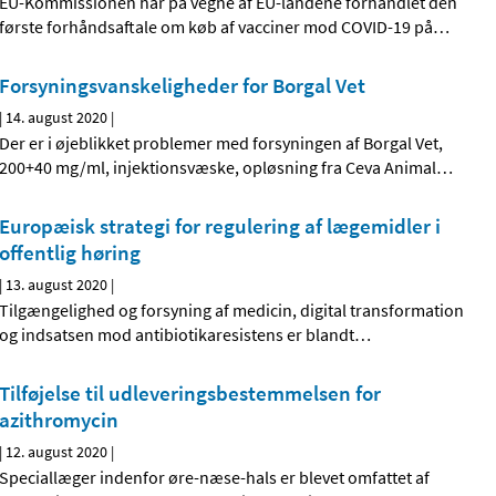
EU-Kommissionen har på vegne af EU-landene forhandlet den
første forhåndsaftale om køb af vacciner mod COVID-19 på
…
Forsyningsvanskeligheder for Borgal Vet
|
14. august 2020
|
Der er i øjeblikket problemer med forsyningen af Borgal Vet,
200+40 mg/ml, injektionsvæske, opløsning fra Ceva Animal
…
Europæisk strategi for regulering af lægemidler i
offentlig høring
|
13. august 2020
|
Tilgængelighed og forsyning af medicin, digital transformation
og indsatsen mod antibiotikaresistens er blandt
…
Tilføjelse til udleveringsbestemmelsen for
azithromycin
|
12. august 2020
|
Speciallæger indenfor øre-næse-hals er blevet omfattet af