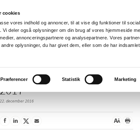
 cookies
passe vores indhold og annoncer, til at vise dig funktioner til soci
Nyheder
Om os
Kontakt
fik. Vi deler også oplysninger om din brug af vores hjemmeside m
 medier, annonceringspartnere og analysepartnere. Vores partne
 og
Tilskud og
Apoteker og salg af
Me
ndre oplysninger, du har givet dem, eller som de har indsamlet 
rmation
priser
medicin
ud
Præferencer
Statistik
Marketing
2017
22. december 2016