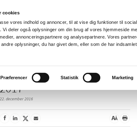
 cookies
passe vores indhold og annoncer, til at vise dig funktioner til soci
Nyheder
Om os
Kontakt
fik. Vi deler også oplysninger om din brug af vores hjemmeside m
 medier, annonceringspartnere og analysepartnere. Vores partne
 og
Tilskud og
Apoteker og salg af
Me
ndre oplysninger, du har givet dem, eller som de har indsamlet 
rmation
priser
medicin
ud
Præferencer
Statistik
Marketing
2017
22. december 2016