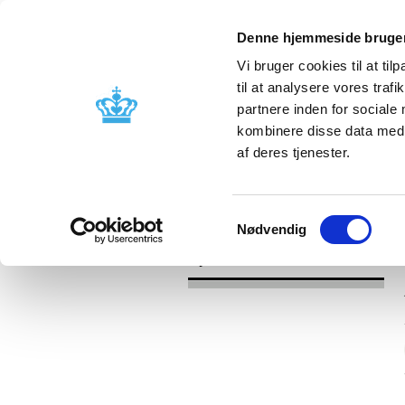
Denne hjemmeside bruger
Vi bruger cookies til at til
til at analysere vores tra
partnere inden for sociale
Godkendelse og
Bivirkninger
kombinere disse data med a
kontrol
produktinfo
af deres tjenester.
/
Nyheder
2017
Samtykkevalg
Nødvendig
Nyheder