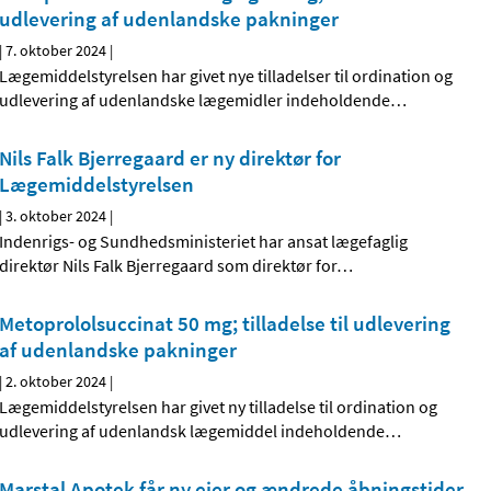
udlevering af udenlandske pakninger
|
7. oktober 2024
|
Lægemiddelstyrelsen har givet nye tilladelser til ordination og
udlevering af udenlandske lægemidler indeholdende
…
Nils Falk Bjerregaard er ny direktør for
Lægemiddelstyrelsen
|
3. oktober 2024
|
Indenrigs- og Sundhedsministeriet har ansat lægefaglig
direktør Nils Falk Bjerregaard som direktør for
…
Metoprololsuccinat 50 mg; tilladelse til udlevering
af udenlandske pakninger
|
2. oktober 2024
|
Lægemiddelstyrelsen har givet ny tilladelse til ordination og
udlevering af udenlandsk lægemiddel indeholdende
…
Marstal Apotek får ny ejer og ændrede åbningstider