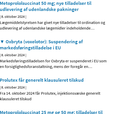
Metoprololsuccinat 50 mg; nye tilladelser til
udlevering af udenlandske pakninger
|
8. oktober 2024
|
Lægemiddelstyrelsen har givet nye tilladelser til ordination og
udlevering af udenlandske lægemidler indeholdende
…
▼ Oxbryta (voxelotor): Suspendering af
markedsføringstilladelse i EU
|
8. oktober 2024
|
Markedsføringstilladelsen for Oxbryta er suspenderet i EU som
en forsigtighedsforanstaltning, mens der foregår en
…
Prolutex får generelt klausuleret tilskud
|
8. oktober 2024
|
Fra 14. oktober 2024 får Prolutex, injektionsvæske generelt
klausuleret tilskud
Metoprololsuccinat 25 mg og 50 mg; tilladelser til