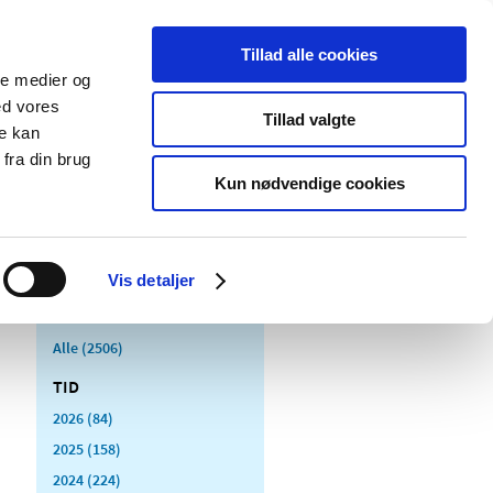
Tillad alle cookies
ale medier og
Udgivelser
Cookies
ed vores
Tillad valgte
re kan
dicinsk
Særlige
fra din brug
styr
produktområder
Kun nødvendige cookies
Vis detaljer
Alle (2506)
TID
2026 (84)
2025 (158)
2024 (224)