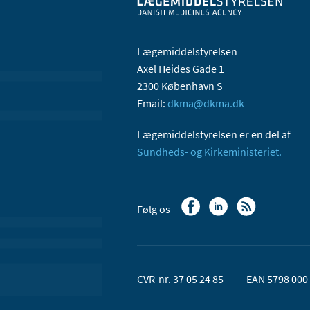
Lægemiddelstyrelsen
Axel Heides Gade 1
2300 København S
Email:
dkma@dkma.dk
Lægemiddelstyrelsen er en del af
Sundheds- og Kirkeministeriet.
Følg os
CVR-nr. 37 05 24 85
EAN 5798 000 