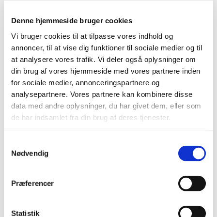
og udlevering af udenlandsk lægemiddel
…
Denne hjemmeside bruger cookies
Ny digital formular til ansøgning om tilladelse
Vi bruger cookies til at tilpasse vores indhold og
til destruktion af euforiserende stoffer
annoncer, til at vise dig funktioner til sociale medier og til
|
5. november 2024
|
at analysere vores trafik. Vi deler også oplysninger om
1. december 2024 tages en ny digital formular til
din brug af vores hjemmeside med vores partnere inden
ansøgning om tilladelse til destruktion af
…
for sociale medier, annonceringspartnere og
analysepartnere. Vores partnere kan kombinere disse
Forrige
1
2
data med andre oplysninger, du har givet dem, eller som
de har indsamlet fra din brug af deres tjenester.
Alle (2506)
Samtykkevalg
TID
Nødvendig
2026 (84)
2025 (158)
Præferencer
2024 (224)
december (28)
Statistik