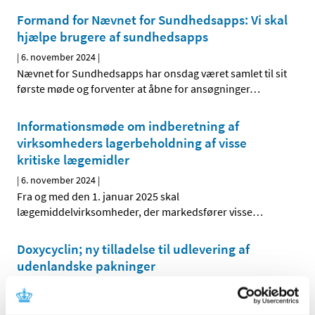
Formand for Nævnet for Sundhedsapps: Vi skal
hjælpe brugere af sundhedsapps
|
6. november 2024
|
Nævnet for Sundhedsapps har onsdag været samlet til sit
første møde og forventer at åbne for ansøgninger
…
Informationsmøde om indberetning af
virksomheders lagerbeholdning af visse
kritiske lægemidler
|
6. november 2024
|
Fra og med den 1. januar 2025 skal
lægemiddelvirksomheder, der markedsfører visse
…
Doxycyclin; ny tilladelse til udlevering af
udenlandske pakninger
|
5. november 2024
|
Lægemiddelstyrelsen har givet ny tilladelse til ordination