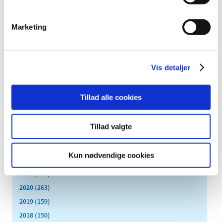
november (28)
oktober (28)
Marketing
september (15)
august (10)
juli (20)
juni (15)
Vis detaljer
maj (25)
april (12)
Tillad alle cookies
marts (10)
februar (14)
Tillad valgte
januar (19)
2023 (195)
Kun nødvendige cookies
2022 (197)
2021 (516)
2020 (263)
2019 (159)
2018 (150)