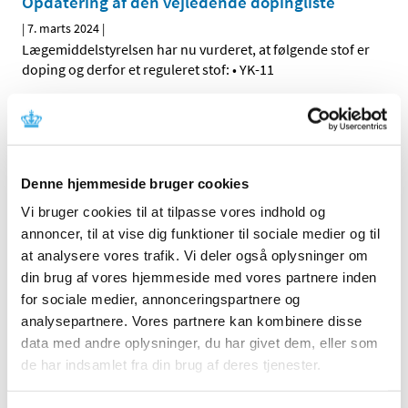
Opdatering af den vejledende dopingliste
|
7. marts 2024
|
Lægemiddelstyrelsen har nu vurderet, at følgende stof er
doping og derfor et reguleret stof: • YK-11
Ledig bevilling til Gråsten Apotek
|
5. marts 2024
|
Bevillingen til at drive Gråsten Apotek er ledig pr. 1. juli
Denne hjemmeside bruger cookies
2024 Bevillingen er opslået ledig efter Lov om
…
Vi bruger cookies til at tilpasse vores indhold og
Entresto tabletter ændrer tilskudsklausul og
annoncer, til at vise dig funktioner til sociale medier og til
granulat i kapsler får generelt klausuleret
at analysere vores trafik. Vi deler også oplysninger om
tilskud
din brug af vores hjemmeside med vores partnere inden
for sociale medier, annonceringspartnere og
|
4. marts 2024
|
analysepartnere. Vores partnere kan kombinere disse
Fra 4. marts 2024 ændrer Lægemiddelstyrelsen
data med andre oplysninger, du har givet dem, eller som
tilskudsklausulen for Entresto tabletter og samtidig får
…
de har indsamlet fra din brug af deres tjenester.
Ledig bevilling til Silkeborg Himmelbjerg