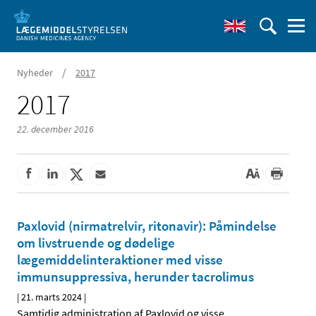
/
Nyheder
2017
2017
22. december 2016
Paxlovid (nirmatrelvir, ritonavir): Påmindelse
om livstruende og dødelige
lægemiddelinteraktioner med visse
immunsuppressiva, herunder tacrolimus
|
21. marts 2024
|
Samtidig administration af Paxlovid og visse