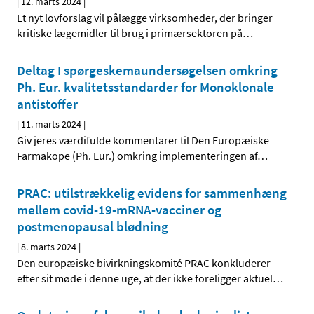
|
12. marts 2024
|
Et nyt lovforslag vil pålægge virksomheder, der bringer
kritiske lægemidler til brug i primærsektoren på
…
Deltag I spørgeskemaundersøgelsen omkring
Ph. Eur. kvalitetsstandarder for Monoklonale
antistoffer
|
11. marts 2024
|
Giv jeres værdifulde kommentarer til Den Europæiske
Farmakope (Ph. Eur.) omkring implementeringen af
…
PRAC: utilstrækkelig evidens for sammenhæng
mellem covid-19-mRNA-vacciner og
postmenopausal blødning
|
8. marts 2024
|
Den europæiske bivirkningskomité PRAC konkluderer
efter sit møde i denne uge, at der ikke foreligger aktuel
…