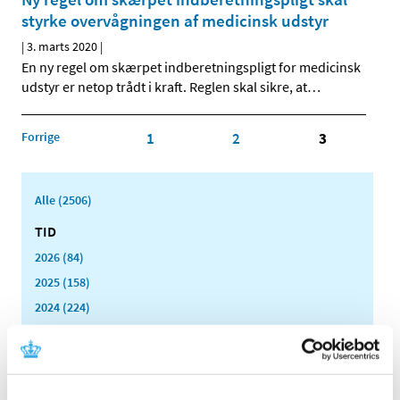
styrke overvågningen af medicinsk udstyr
|
3. marts 2020
|
En ny regel om skærpet indberetningspligt for medicinsk
udstyr er netop trådt i kraft. Reglen skal sikre, at
…
Forrige
1
2
3
Alle (2506)
TID
2026 (84)
2025 (158)
2024 (224)
2023 (195)
2022 (197)
2021 (516)