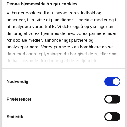
2020 (263)
Denne hjemmeside bruger cookies
december (24)
Vi bruger cookies til at tilpasse vores indhold og
november (33)
annoncer, til at vise dig funktioner til sociale medier og til
oktober (20)
at analysere vores trafik. Vi deler også oplysninger om
september (20)
din brug af vores hjemmeside med vores partnere inden
august (17)
for sociale medier, annonceringspartnere og
juli (11)
analysepartnere. Vores partnere kan kombinere disse
data med andre oplysninger, du har givet dem, eller som
juni (21)
de har indsamlet fra din brug af deres tjenester.
maj (21)
april (24)
Samtykkevalg
marts (42)
Nødvendig
februar (12)
januar (18)
2019 (159)
Præferencer
2018 (150)
2017 (167)
Statistik
2016 (167)