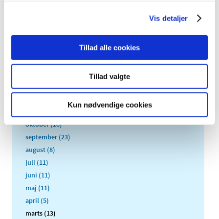
Videnskabsetiske Medicinske Komiteer udarbejdet en
…
Vis detaljer
Alle (2506)
Tillad alle cookies
TID
2026 (84)
Tillad valgte
2025 (158)
december (10)
Kun nødvendige cookies
november (20)
oktober (18)
september (23)
august (8)
juli (11)
juni (11)
maj (11)
april (5)
marts (13)