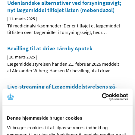
Udenlandske alternativer ved forsyningssvigt;
nyt lægemiddel tilføjet listen (mebendazol)
|
11. marts 2025
|
Til medicinalvirksomheder: Der er tilføjet et lægemiddel
til listen over lægemidler i forsyningssvigt, hvor
…
Bevilling til at drive Tårnby Apotek
|
10. marts 2025
|
Lægemiddelstyrelsen har den 21. februar 2025 meddelt
at Alexander Wiberg-Hansen får bevilling til at drive
…
Live-streaming af Lægemiddelstyrelsens gå-
hjem møder om den reviderede ICH GCP
guideline (ICH E6 R3)
|
6. marts 2025
|
Lægemiddelstyrelsen afholder den 27. og 28. februar
Denne hjemmeside bruger cookies
2025 fra kl. 14.30 - 18.00 gå-hjem-møder om den
…
Vi bruger cookies til at tilpasse vores indhold og
annoncer, til at vise dig funktioner til sociale medier og til