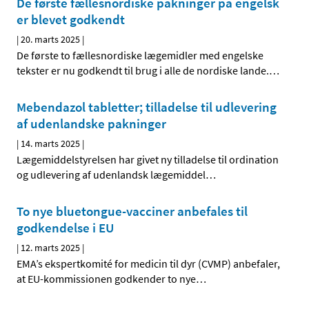
De første fællesnordiske pakninger på engelsk
er blevet godkendt
|
20. marts 2025
|
De første to fællesnordiske lægemidler med engelske
tekster er nu godkendt til brug i alle de nordiske lande.
…
Mebendazol tabletter; tilladelse til udlevering
af udenlandske pakninger
|
14. marts 2025
|
Lægemiddelstyrelsen har givet ny tilladelse til ordination
og udlevering af udenlandsk lægemiddel
…
To nye bluetongue-vacciner anbefales til
godkendelse i EU
|
12. marts 2025
|
EMA’s ekspertkomité for medicin til dyr (CVMP) anbefaler,
at EU-kommissionen godkender to nye
…