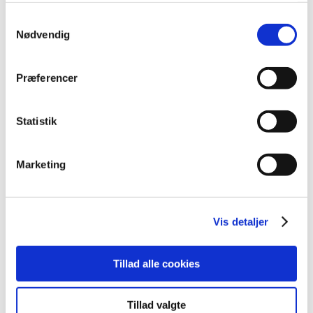
juni (11)
Samtykkevalg
maj (11)
Nødvendig
april (5)
marts (13)
Præferencer
februar (11)
januar (17)
Statistik
2024 (224)
2023 (195)
Marketing
2022 (197)
2021 (516)
2020 (263)
Vis detaljer
2019 (159)
2018 (150)
2017 (167)
Tillad alle cookies
2016 (167)
2015 (33)
Tillad valgte