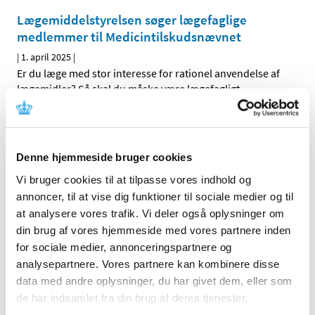
Lægemiddelstyrelsen søger lægefaglige
medlemmer til Medicintilskudsnævnet
|
1. april 2025
|
Er du læge med stor interesse for rationel anvendelse af
lægemidler? Så skal du måske være lægefagligt
…
Alle (2506)
Denne hjemmeside bruger cookies
TID
Vi bruger cookies til at tilpasse vores indhold og
2026 (84)
annoncer, til at vise dig funktioner til sociale medier og til
2025 (158)
at analysere vores trafik. Vi deler også oplysninger om
december (10)
din brug af vores hjemmeside med vores partnere inden
november (20)
for sociale medier, annonceringspartnere og
oktober (18)
analysepartnere. Vores partnere kan kombinere disse
september (23)
data med andre oplysninger, du har givet dem, eller som
august (8)
de har indsamlet fra din brug af deres tjenester.
juli (11)