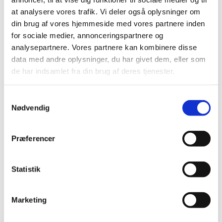
|
12. september 2022
|
at analysere vores trafik. Vi deler også oplysninger om
Pfizer/BioNTechs bivalente covid-19-vaccine, der blev
din brug af vores hjemmeside med vores partnere inden
godkendt 1. september, er blevet videreudviklet til en
…
for sociale medier, annonceringspartnere og
analysepartnere. Vores partnere kan kombinere disse
Ledig bevilling til Grøndalsapoteket
data med andre oplysninger, du har givet dem, eller som
|
6. september 2022
|
de har indsamlet fra din brug af deres tjenester.
Bevillingen til at drive Grøndalsapoteket er ledig snarest
muligt efter aftale med apotekeren. Grøndalsapoteket
…
Samtykkevalg
Nødvendig
Ledig bevilling til Faaborg Løve Apotek
|
6. september 2022
|
Præferencer
Bevillingen til at drive Faaborg Løve Apotek er ledig pr. 1.
januar 2023. Bevillingen er opslået ledig efter Lov om
…
Statistik
EMA anbefaler godkendelse af de første
variantopdaterede covid-19-vacciner
Marketing
|
1. september 2022
|
Efter evaluering i lægemiddelkomiteen CHMP har det