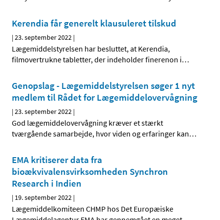
Kerendia får generelt klausuleret tilskud
|
23. september 2022
|
Lægemiddelstyrelsen har besluttet, at Kerendia,
filmovertrukne tabletter, der indeholder finerenon i
…
Genopslag - Lægemiddelstyrelsen søger 1 nyt
medlem til Rådet for Lægemiddelovervågning
|
23. september 2022
|
God lægemiddelovervågning kræver et stærkt
tværgående samarbejde, hvor viden og erfaringer kan
…
EMA kritiserer data fra
bioækvivalensvirksomheden Synchron
Research i Indien
|
19. september 2022
|
Lægemiddelkomiteen CHMP hos Det Europæiske
Lægemiddelagentur EMA har gennemgået en meget
…