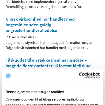
I forbindelse med implementeringen af en ny
fremstillingsproces vil vedligeholdelsesdosis for
…
Græsk virksomhed har handlet med
lægemidler uden gyldig
engrosforhandlertilladelse
|
14. september 2022
|
Lægemiddelstyrelsen har modtaget information om, at
følgende virksomhed har handlet med lægemidler
…
Tilskuddet til en række insuliner ændres –
langt de fleste patienter vil fortsat få tilskud
|
12. september 2022
|
Fra og med den 19. september 2022 ændres tilskuddet til
en række insuliner. Mange patienter vil ikke blive
…
Denne hjemmeside bruger cookies
Videreudvikling af variantopdateret covid-19-
Vi bruger cookies til at tilpasse vores indhold og
vaccine på vej til EU-godkendelse
annoncer, til at vise dig funktioner til sociale medier og til