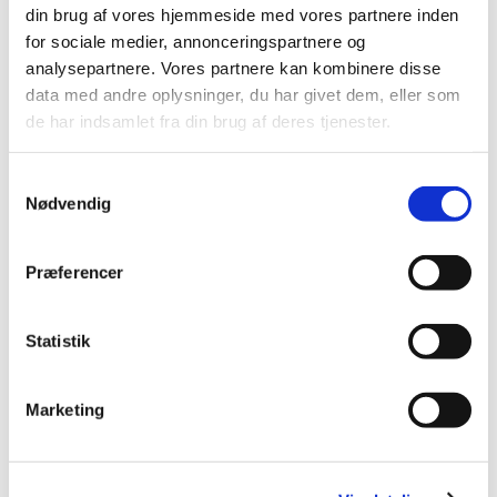
din brug af vores hjemmeside med vores partnere inden
2012 (44)
for sociale medier, annonceringspartnere og
december (2)
analysepartnere. Vores partnere kan kombinere disse
november (6)
data med andre oplysninger, du har givet dem, eller som
oktober (4)
de har indsamlet fra din brug af deres tjenester.
september (7)
august (1)
Samtykkevalg
juli (5)
Nødvendig
juni (3)
maj (1)
Præferencer
april (3)
marts (3)
Statistik
februar (3)
januar (6)
2011 (13)
Marketing
2010 (7)
2009 (14)