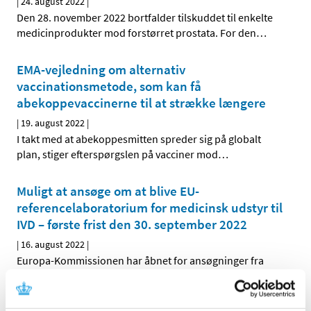
|
24. august 2022
|
Den 28. november 2022 bortfalder tilskuddet til enkelte
medicinprodukter mod forstørret prostata. For den
…
EMA-vejledning om alternativ
vaccinationsmetode, som kan få
abekoppevaccinerne til at strække længere
|
19. august 2022
|
I takt med at abekoppesmitten spreder sig på globalt
plan, stiger efterspørgslen på vacciner mod
…
Muligt at ansøge om at blive EU-
referencelaboratorium for medicinsk udstyr til
IVD – første frist den 30. september 2022
|
16. august 2022
|
Europa-Kommissionen har åbnet for ansøgninger fra
laboratorier i medlemslandene om at blive
…