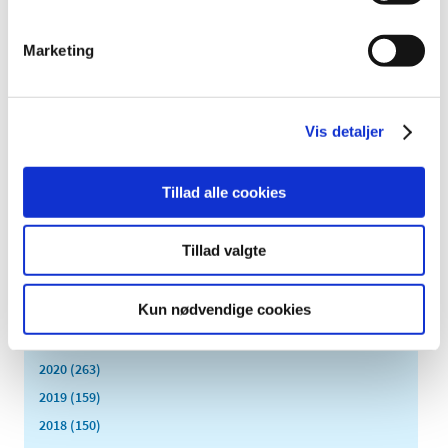
2022 (197)
december (18)
Marketing
november (19)
oktober (17)
september (13)
august (8)
Vis detaljer
juli (5)
juni (21)
Tillad alle cookies
maj (18)
april (11)
Tillad valgte
marts (13)
februar (29)
Kun nødvendige cookies
januar (25)
2021 (516)
2020 (263)
2019 (159)
2018 (150)