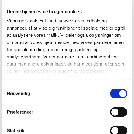
Sådan virker vaccinen imod abekopper
|
12. august 2022
|
Denne hjemmeside bruger cookies
Her kan du få overblik over godkendelse, effekt og
Vi bruger cookies til at tilpasse vores indhold og
bivirkninger fra Imvanex-vaccinen imod abekopper.
annoncer, til at vise dig funktioner til sociale medier og til
at analysere vores trafik. Vi deler også oplysninger om
Bevilling til at drive Jyderup Apotek
din brug af vores hjemmeside med vores partnere inden
|
12. august 2022
|
for sociale medier, annonceringspartnere og
Lægemiddelstyrelsen har den 2. august 2022 meddelt, at
analysepartnere. Vores partnere kan kombinere disse
Trine Frost Hansen får bevilling til at drive Jyderup
…
data med andre oplysninger, du har givet dem, eller som
de har indsamlet fra din brug af deres tjenester.
Alle (2506)
Samtykkevalg
TID
Nødvendig
2026 (84)
2025 (158)
Præferencer
2024 (224)
2023 (195)
Statistik