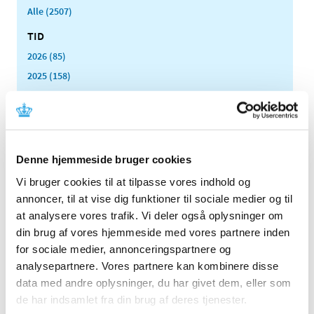
Alle (2507)
TID
2026 (85)
2025 (158)
2024 (224)
2023 (195)
2022 (197)
2021 (516)
Denne hjemmeside bruger cookies
2020 (263)
Vi bruger cookies til at tilpasse vores indhold og
2019 (159)
annoncer, til at vise dig funktioner til sociale medier og til
2018 (150)
at analysere vores trafik. Vi deler også oplysninger om
din brug af vores hjemmeside med vores partnere inden
2017 (167)
for sociale medier, annonceringspartnere og
2016 (167)
analysepartnere. Vores partnere kan kombinere disse
2015 (33)
data med andre oplysninger, du har givet dem, eller som
2014 (44)
de har indsamlet fra din brug af deres tjenester.
2013 (49)