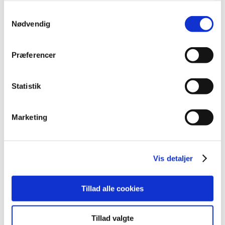
117 lægemiddelinspektører fra hele verden er i denne
Samtykkevalg
uge samlet til workshop i København. De kommer fra
…
Nødvendig
Bevilling til at drive Kongelig Hof Apotek
Præferencer
|
7. oktober 2022
|
Lægemiddelstyrelsen har den 30. september 2022
meddelt, at Bent Halling-Sørensen får bevilling til at
…
Statistik
Bevilling til at drive Storvorde Sejlflod Apotek
Marketing
|
7. oktober 2022
|
Lægemiddelstyrelsen har den 21. september 2022
meddelt, at Ihab Eleyan får bevilling til at drive
…
Vis detaljer
Bevilling til at drive Aalborg Løve Apotek
|
7. oktober 2022
|
Tillad alle cookies
Lægemiddelstyrelsen har den 15. september 2022
meddelt, at Pouian Abedinpour får bevilling til at drive
…
Tillad valgte