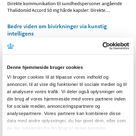
Direkte kommunikation til sundhedspersoner angående
Thalidomid Accord 50 mg hårde kapsler: Direkte
…
Bedre viden om bivirkninger via kunstig
intelligens
|
13. oktober 2022
|
Sammen med blandt andre KU og Bispebjerg &
Frederiksberg Hospital søsætter
…
Denne hjemmeside bruger cookies
Sikkerhedsopdatering for COVID-19 vacciner
Vi bruger cookies til at tilpasse vores indhold og
(2022, nr. 9)
annoncer, til at vise dig funktioner til sociale medier og til
|
13. oktober 2022
|
at analysere vores trafik. Vi deler også oplysninger om
Denne sikkerhedsopdatering har fokus på de vacciner,
din brug af vores hjemmeside med vores partnere inden
der indgår i det danske vaccinationsprogram mod
…
for sociale medier, annonceringspartnere og
analysepartnere. Vores partnere kan kombinere disse
Styrket internationalt samarbejde om kontrol
data med andre oplysninger, du har givet dem, eller som
af lægemiddelforsøg
de har indsamlet fra din brug af deres tjenester.
|
11. oktober 2022
|