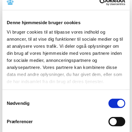
videresalg og tilskudsmisbrug
|
8. maj 2024
|
Lægemiddelstyrelsen har i dag sendt to nye
Denne hjemmeside bruger cookies
bestemmelser til receptbekendtgørelsen i høring.
…
Vi bruger cookies til at tilpasse vores indhold og
annoncer, til at vise dig funktioner til sociale medier og til
Metronidazol 500 mg; tilladelse til udlevering
at analysere vores trafik. Vi deler også oplysninger om
af udenlandske pakninger
din brug af vores hjemmeside med vores partnere inden
|
7. maj 2024
|
for sociale medier, annonceringspartnere og
Lægemiddelstyrelsen har givet ny tilladelse til ordination
analysepartnere. Vores partnere kan kombinere disse
og udlevering af udenlandsk lægemiddel
…
data med andre oplysninger, du har givet dem, eller som
de har indsamlet fra din brug af deres tjenester.
Bevilling til at drive Gråsten Apotek
|
7. maj 2024
|
Samtykkevalg
Lægemiddelstyrelsen har den 2. maj 2024 meddelt, at
Nødvendig
Shafiq Farsad får bevilling til at drive Gråsten Apotek.
…
Præferencer
Indkaldelse af forslag til medlem af
Medicintilskudsnævnet