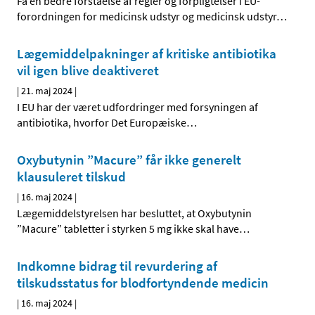
Få en bedre forståelse af regler og forpligtelser i EU-
forordningen for medicinsk udstyr og medicinsk udstyr
…
Lægemiddelpakninger af kritiske antibiotika
vil igen blive deaktiveret
|
21. maj 2024
|
I EU har der været udfordringer med forsyningen af
antibiotika, hvorfor Det Europæiske
…
Oxybutynin ”Macure” får ikke generelt
klausuleret tilskud
|
16. maj 2024
|
Lægemiddelstyrelsen har besluttet, at Oxybutynin
”Macure” tabletter i styrken 5 mg ikke skal have
…
Indkomne bidrag til revurdering af
tilskudsstatus for blodfortyndende medicin
|
16. maj 2024
|