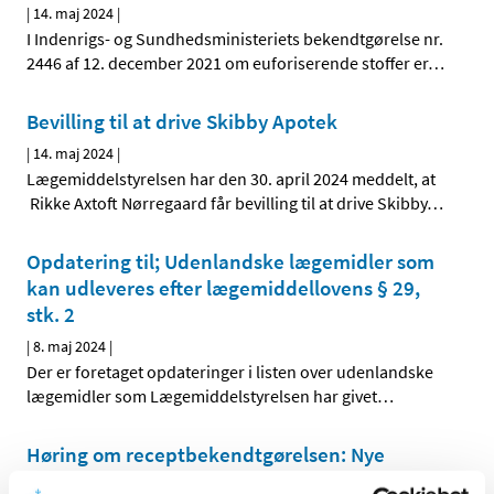
|
14. maj 2024
|
I Indenrigs- og Sundhedsministeriets bekendtgørelse nr.
2446 af 12. december 2021 om euforiserende stoffer er
…
Bevilling til at drive Skibby Apotek
|
14. maj 2024
|
Lægemiddelstyrelsen har den 30. april 2024 meddelt, at
Rikke Axtoft Nørregaard får bevilling til at drive Skibby
…
Opdatering til; Udenlandske lægemidler som
kan udleveres efter lægemiddellovens § 29,
stk. 2
|
8. maj 2024
|
Der er foretaget opdateringer i listen over udenlandske
lægemidler som Lægemiddelstyrelsen har givet
…
Høring om receptbekendtgørelsen: Nye
bestemmelser skal mindske risiko for ulovligt