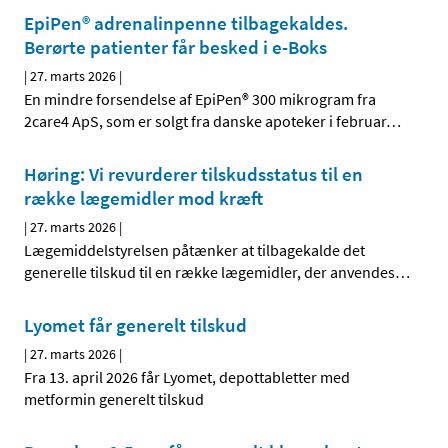
EpiPen® adrenalinpenne tilbagekaldes.
Berørte patienter får besked i e-Boks
|
27. marts 2026
|
En mindre forsendelse af EpiPen® 300 mikrogram fra
2care4 ApS, som er solgt fra danske apoteker i februar
…
Høring: Vi revurderer tilskudsstatus til en
række lægemidler mod kræft
|
27. marts 2026
|
Lægemiddelstyrelsen påtænker at tilbagekalde det
generelle tilskud til en række lægemidler, der anvendes
…
Lyomet får generelt tilskud
|
27. marts 2026
|
Fra 13. april 2026 får Lyomet, depottabletter med
metformin generelt tilskud