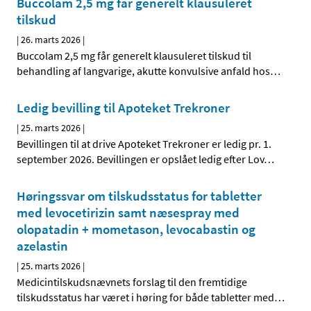
Buccolam 2,5 mg får generelt klausuleret
tilskud
|
26. marts 2026
|
Buccolam 2,5 mg får generelt klausuleret tilskud til
behandling af langvarige, akutte konvulsive anfald hos
…
Ledig bevilling til Apoteket Trekroner
|
25. marts 2026
|
Bevillingen til at drive Apoteket Trekroner er ledig pr. 1.
september 2026. Bevillingen er opslået ledig efter Lov
…
Høringssvar om tilskudsstatus for tabletter
med levocetirizin samt næsespray med
olopatadin + mometason, levocabastin og
azelastin
|
25. marts 2026
|
Medicintilskudsnævnets forslag til den fremtidige
tilskudsstatus har været i høring for både tabletter med
…