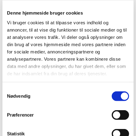
af hjertemedicin
Denne hjemmeside bruger cookies
|
10. marts 2026
|
Lægemiddelstyrelsen har udstedt et påbud om, at
Vi bruger cookies til at tilpasse vores indhold og
apotekerne maksimalt må udlevere én pakning ad
…
annoncer, til at vise dig funktioner til sociale medier og til
at analysere vores trafik. Vi deler også oplysninger om
Det klausulerede tilskud til
din brug af vores hjemmeside med vores partnere inden
migrænemedicinen Vydura bortfalder den 25.
for sociale medier, annonceringspartnere og
maj 2026
analysepartnere. Vores partnere kan kombinere disse
data med andre oplysninger, du har givet dem, eller som
|
10. marts 2026
|
Patienter, der anvender Vydura til akut behandling af
de har indsamlet fra din brug af deres tjenester.
migræneanfald, skal fremover have bevilget
…
Samtykkevalg
Høring: Fremtidig tilskudsstatus for næsespray
Nødvendig
med olopatadin + mometason, levocabastin og
azelastin
Præferencer
|
6. marts 2026
|
På baggrund af prisændringer anbefaler
Medicintilskudsnævnet i et revideret forslag til
…
Statistik