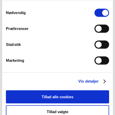
maj (10)
Samtykkevalg
april (6)
Nødvendig
marts (15)
februar (11)
Præferencer
januar (16)
2025 (158)
Statistik
2024 (224)
2023 (195)
2022 (197)
Marketing
2021 (516)
2020 (263)
Vis detaljer
2019 (159)
2018 (150)
2017 (167)
Tillad alle cookies
2016 (167)
2015 (33)
Tillad valgte