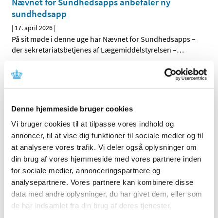
Nævnet for Sundhedsapps anbefaler ny
sundhedsapp
|
17. april 2026
|
På sit møde i denne uge har Nævnet for Sundhedsapps –
der sekretariatsbetjenes af Lægemiddelstyrelsen –
…
Ledig bevilling til Hjørring Løve Apotek
|
17. april 2026
|
Bevillingen til at drive Hjørring Løve Apotek er ledig pr. 1.
Denne hjemmeside bruger cookies
oktober 2026. Bevillingen er opslået ledig efter Lov om
…
Vi bruger cookies til at tilpasse vores indhold og
annoncer, til at vise dig funktioner til sociale medier og til
Alle (2506)
at analysere vores trafik. Vi deler også oplysninger om
din brug af vores hjemmeside med vores partnere inden
TID
for sociale medier, annonceringspartnere og
2026 (84)
analysepartnere. Vores partnere kan kombinere disse
august (1)
data med andre oplysninger, du har givet dem, eller som
juli (13)
de har indsamlet fra din brug af deres tjenester.
juni (12)