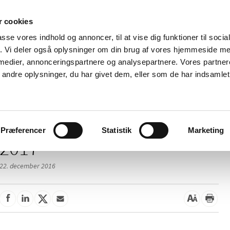
 cookies
passe vores indhold og annoncer, til at vise dig funktioner til soci
Nyheder
Om os
Kontakt
fik. Vi deler også oplysninger om din brug af vores hjemmeside m
 medier, annonceringspartnere og analysepartnere. Vores partne
 og
Tilskud og
Apoteker og salg af
Me
ndre oplysninger, du har givet dem, eller som de har indsamlet 
rmation
priser
medicin
ud
Præferencer
Statistik
Marketing
2017
22. december 2016