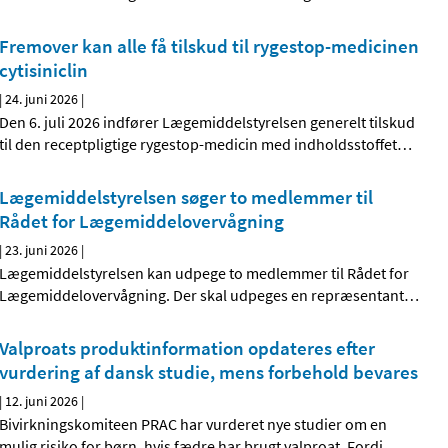
Fremover kan alle få tilskud til rygestop-medicinen
cytisiniclin
|
24. juni 2026
|
Den 6. juli 2026 indfører Lægemiddelstyrelsen generelt tilskud
til den receptpligtige rygestop-medicin med indholdsstoffet
…
Lægemiddelstyrelsen søger to medlemmer til
Rådet for Lægemiddelovervågning
|
23. juni 2026
|
Lægemiddelstyrelsen kan udpege to medlemmer til Rådet for
Lægemiddelovervågning. Der skal udpeges en repræsentant
…
Valproats produktinformation opdateres efter
vurdering af dansk studie, mens forbehold bevares
|
12. juni 2026
|
Bivirkningskomiteen PRAC har vurderet nye studier om en
mulig risiko for børn, hvis fædre har brugt valproat. Fordi
…