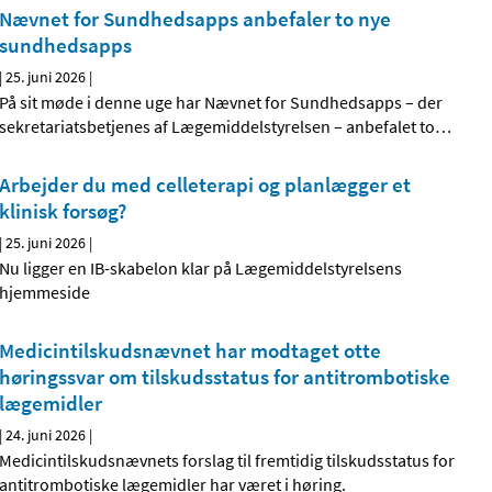
Nævnet for Sundhedsapps anbefaler to nye
sundhedsapps
|
25. juni 2026
|
På sit møde i denne uge har Nævnet for Sundhedsapps – der
sekretariatsbetjenes af Lægemiddelstyrelsen – anbefalet to
…
Arbejder du med celleterapi og planlægger et
klinisk forsøg?
|
25. juni 2026
|
Nu ligger en IB-skabelon klar på Lægemiddelstyrelsens
hjemmeside
Medicintilskudsnævnet har modtaget otte
høringssvar om tilskudsstatus for antitrombotiske
lægemidler
|
24. juni 2026
|
Medicintilskudsnævnets forslag til fremtidig tilskudsstatus for
antitrombotiske lægemidler har været i høring.