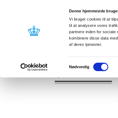
Denne hjemmeside bruger
Vi bruger cookies til at til
til at analysere vores tra
partnere inden for sociale
Godkendelse og
Bivirkninger
kombinere disse data med a
kontrol
produktinfo
af deres tjenester.
/
Nyheder
2017
Samtykkevalg
Nødvendig
Nyheder