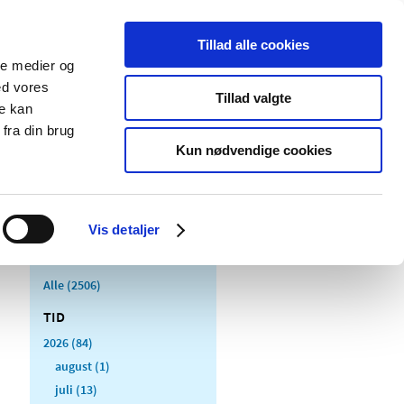
Tillad alle cookies
ale medier og
Udgivelser
Cookies
ed vores
Tillad valgte
re kan
dicinsk
Særlige
fra din brug
styr
produktområder
Kun nødvendige cookies
Vis detaljer
Alle (2506)
TID
2026 (84)
august (1)
juli (13)