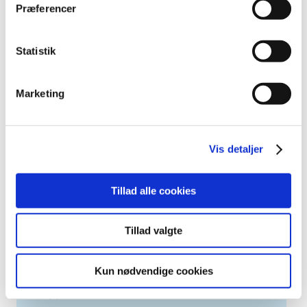
december (4)
Præferencer
november (5)
oktober (3)
Statistik
september (6)
august (2)
juli (2)
Marketing
juni (2)
maj (3)
april (6)
Vis detaljer
marts (10)
februar (4)
Tillad alle cookies
januar (2)
2012 (44)
Tillad valgte
2011 (13)
2010 (7)
Kun nødvendige cookies
2009 (14)
2008 (8)