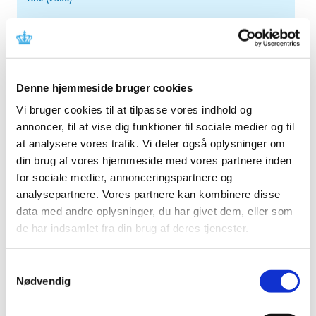
TID
2026 (84)
2025 (158)
2024 (224)
Denne hjemmeside bruger cookies
2023 (195)
Vi bruger cookies til at tilpasse vores indhold og
2022 (197)
annoncer, til at vise dig funktioner til sociale medier og til
2021 (516)
at analysere vores trafik. Vi deler også oplysninger om
din brug af vores hjemmeside med vores partnere inden
2020 (263)
for sociale medier, annonceringspartnere og
2019 (159)
analysepartnere. Vores partnere kan kombinere disse
2018 (150)
data med andre oplysninger, du har givet dem, eller som
2017 (167)
de har indsamlet fra din brug af deres tjenester.
2016 (167)
2015 (33)
Samtykkevalg
2014 (44)
Nødvendig
2013 (49)