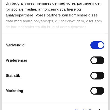
din brug af vores hjemmeside med vores partnere inden
november (3)
for sociale medier, annonceringspartnere og
oktober (1)
analysepartnere. Vores partnere kan kombinere disse
september (7)
data med andre oplysninger, du har givet dem, eller som
august (4)
de har indsamlet fra din brug af deres tjenester.
juli (2)
juni (8)
Samtykkevalg
maj (2)
Nødvendig
april (2)
marts (3)
Præferencer
februar (6)
januar (3)
Statistik
2013 (49)
2012 (44)
2011 (13)
Marketing
2010 (7)
2009 (14)