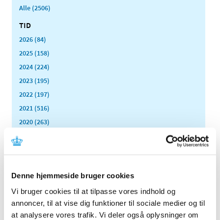
Alle (2506)
TID
2026 (84)
2025 (158)
2024 (224)
2023 (195)
2022 (197)
2021 (516)
2020 (263)
2019 (159)
2018 (150)
2017 (167)
Denne hjemmeside bruger cookies
2016 (167)
2015 (33)
Vi bruger cookies til at tilpasse vores indhold og
annoncer, til at vise dig funktioner til sociale medier og til
2014 (44)
at analysere vores trafik. Vi deler også oplysninger om
december (3)