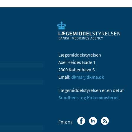
Lægemiddelstyrelsen
Axel Heides Gade 1
2300 København S
Email:
dkma@dkma.dk
Lægemiddelstyrelsen er en del af
Sundheds- og Kirkeministeriet.
Følg os