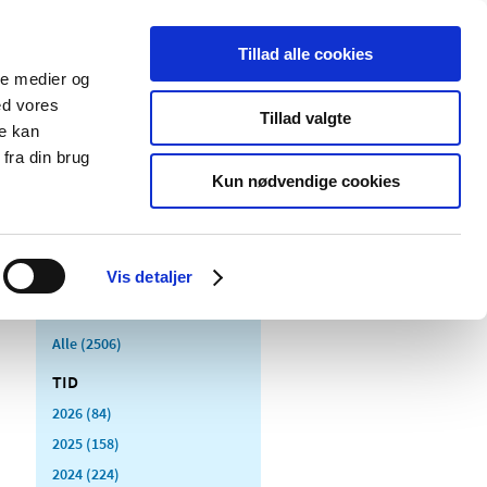
Tillad alle cookies
ale medier og
Udgivelser
Cookies
ed vores
Tillad valgte
re kan
dicinsk
Særlige
fra din brug
styr
produktområder
Kun nødvendige cookies
Vis detaljer
Alle (2506)
TID
2026 (84)
2025 (158)
2024 (224)