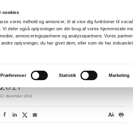
 cookies
passe vores indhold og annoncer, til at vise dig funktioner til soci
Nyheder
Om os
Kontakt
fik. Vi deler også oplysninger om din brug af vores hjemmeside m
 medier, annonceringspartnere og analysepartnere. Vores partne
 og
Tilskud og
Apoteker og salg af
Me
ndre oplysninger, du har givet dem, eller som de har indsamlet 
rmation
priser
medicin
ud
Præferencer
Statistik
Marketing
2017
22. december 2016