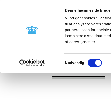
Denne hjemmeside bruger
Vi bruger cookies til at til
til at analysere vores tra
partnere inden for sociale
Godkendelse og
Bivirkninger
kombinere disse data med a
kontrol
produktinfo
af deres tjenester.
/
Nyheder
2017
Samtykkevalg
Nødvendig
Nyheder