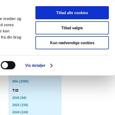
Tillad alle cookies
ale medier og
Udgivelser
Cookies
ed vores
Tillad valgte
re kan
dicinsk
Særlige
fra din brug
styr
produktområder
Kun nødvendige cookies
Vis detaljer
Alle (2506)
TID
2026 (84)
2025 (158)
2024 (224)