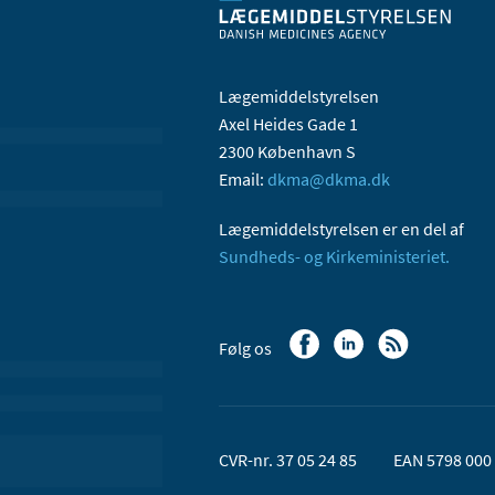
Lægemiddelstyrelsen
Axel Heides Gade 1
2300 København S
Email:
dkma@dkma.dk
Lægemiddelstyrelsen er en del af
Sundheds- og Kirkeministeriet.
Følg os
CVR-nr. 37 05 24 85
EAN 5798 000 