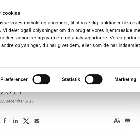
 cookies
passe vores indhold og annoncer, til at vise dig funktioner til soci
Nyheder
Om os
Kontakt
fik. Vi deler også oplysninger om din brug af vores hjemmeside m
 medier, annonceringspartnere og analysepartnere. Vores partne
 og
Tilskud og
Apoteker og salg af
Me
ndre oplysninger, du har givet dem, eller som de har indsamlet 
rmation
priser
medicin
ud
Præferencer
Statistik
Marketing
2017
22. december 2016