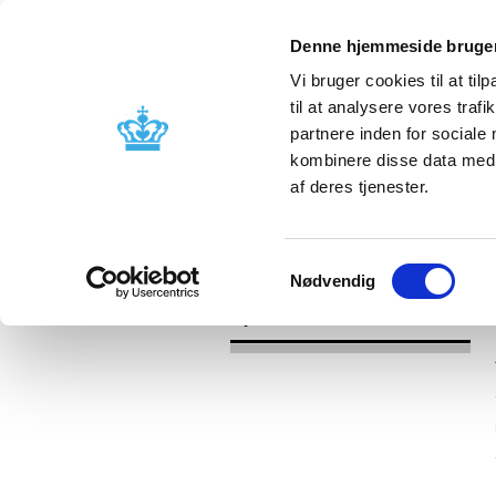
Denne hjemmeside bruger
Vi bruger cookies til at til
til at analysere vores tra
partnere inden for sociale
Godkendelse og
Bivirkninger
kombinere disse data med a
kontrol
produktinfo
af deres tjenester.
/
Nyheder
2017
Samtykkevalg
Nødvendig
Nyheder